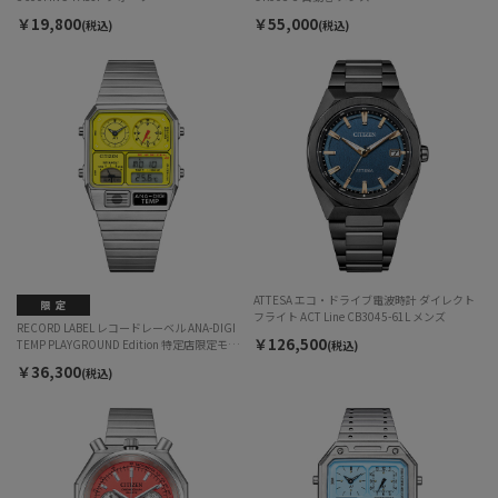
￥19,800
￥55,000
(税込)
(税込)
ATTESA エコ・ドライブ電波時計 ダイレクト
フライト ACT Line CB3045-61L メンズ
RECORD LABEL レコードレーベル ANA-DIGI
￥126,500
TEMP PLAYGROUND Edition 特定店限定モデ
(税込)
ル JG2170-59Y クォーツ メンズ
￥36,300
(税込)