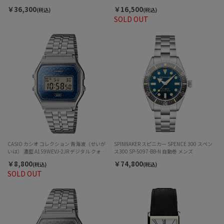
ーラー メンズ
ックス
￥36,300
￥16,500
(税込)
(税込)
SOLD OUT
CASIO カシオ コレクション 青海波（せいが
SPINNAKER スピニカー SPENCE 300 スペン
いは） 濃藍 A159WEVJ-2JR デジタル クォー
ス300 SP-5097-BB-N 自動巻 メンズ
ツ ユニセックス
￥8,800
￥74,800
(税込)
(税込)
SOLD OUT