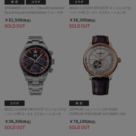
SPINNAKER スピニカー Fleuss40 Automatic
ANGEL CLOVER×MFGHOST エンジェルクロ
Razzle Dazzle Limited Edition フルース40 オ
ーバー×MFゴースト コラボレーションモデ
ートマティック ラズルダズル リミテッドエデ
ル 2026 EDITION MF ゴースト コラボレーシ
￥82,500
￥36,300
(税込)
(税込)
ィション SP-5165-11 自動巻 メンズ
ョン MFG40-PO ソーラー メンズ
SOLD OUT
SOLD OUT
ANGEL CLOVER×MFGHOST エンジェルクロ
ZEPPELIN ツェッペリン 100 YEARS
ーバー×MFゴースト コラボレーションモデ
ZEPPELIN OPEN HEART AUTOMATIC 100周
ル 2026 EDITION MF ゴースト コラボレーシ
年記念シリーズ オープンハート オートマティ
￥36,300
￥78,100
(税込)
(税込)
ョン MFG40-TO ソーラー メンズ
ック 7662-8 メンズ
SOLD OUT
SOLD OUT