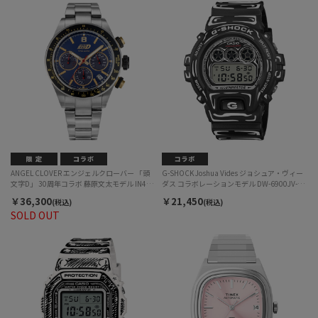
ANGEL CLOVER エンジェルクローバー 「頭
G-SHOCK Joshua Vides ジョシュア・ヴィー
文字D」 30周年コラボ 藤原文太モデル IN40-
ダス コラボレーションモデル DW-6900JV-
GC8 ソーラー メンズ
1JR クォーツ メンズ
￥36,300
￥21,450
(税込)
(税込)
SOLD OUT