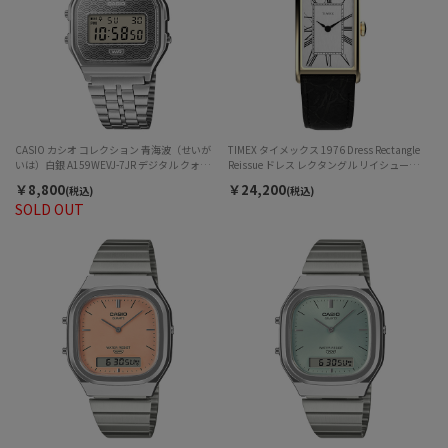
CASIO カシオ コレクション 青海波（せいが
TIMEX タイメックス 1976 Dress Rectangle
いは）白銀 A159WEVJ-7JR デジタル クォーツ
Reissue ドレス レクタングル リイシュー
ユニセックス
TW2Y56200 クォーツ ユニセックス
￥8,800
￥24,200
(税込)
(税込)
SOLD OUT