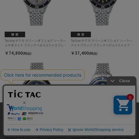
Techne テクネ マリーンオフショア ソーラー
Techne テクネ マリーンオフショア ソーラー
メテオライト ブラックベゼル 5ライスブレス
ナイトブラック ブラックベゼル 5ライスブレ
3H TE-001-69B メンズ
ス 3H TE-001-62B メンズ
￥74,800
￥37,400
(税込)
(税込)
当サイトではサイトの利便性向上のため、クッキ
ー(cookie)を利用しています。サイトのクッキー
承諾する
(cookie)の利用に関しては
「プライバシーポリシ
ー」
をお読みください。
Techne テクネ マリーンオフショア ソーラー
Techne テクネ マリーンオフショア ソーラー