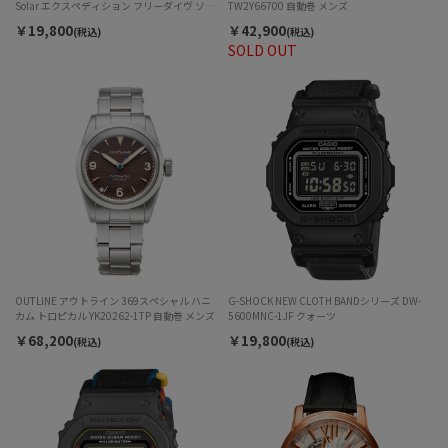
Solar エクスペディション フリーダイヴ ソー
TW2Y66700 自動巻 メンズ
ラー TW2Y61400 ユニセックス
￥19,800
￥42,900
(税込)
(税込)
SOLD OUT
OUTLINE アウトライン 369スペシャル ハニ
G-SHOCK NEW CLOTH BANDシリーズ DW-
カム トロピカル YK20262-1TP 自動巻 メンズ
5600MNC-1JF クォーツ
￥68,200
￥19,800
(税込)
(税込)