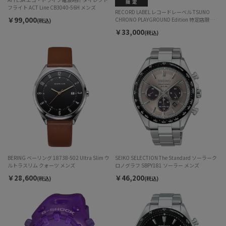
フライト ACT Line CB3040-56H メンズ
RECORD LABEL レコードレーベル TSUNO
￥99,000
CHRONO PLAYGROUND Edition 特定店限定
(税込)
モデル AN3660-73X クォーツ メンズ
￥33,000
(税込)
BERING ベーリング 18738-502 Ultra Slim ウ
SEIKO SELECTION The Standard ソーラーク
ルトラスリム クォーツ メンズ
ロノグラフ SBPY181 ソーラー メンズ
￥28,600
￥46,200
(税込)
(税込)