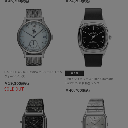
￥46,200
￥24,200
(税込)
(税込)
U.S.POLO ASSN. Classico クラシコ US-13SS
クォーツ メンズ
TIMEX タイメックス E-line Automatic
￥19,800
TW2Y07500 自動巻 メンズ
(税込)
SOLD OUT
￥40,700
(税込)