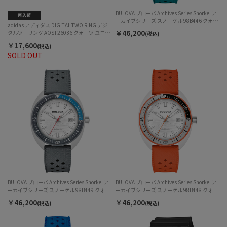
BULOVA ブローバ Archives Series Snorkel ア
ーカイブシリーズ スノーケル 98B446 クォー
adidas アディダス DIGITAL TWO RING デジ
ツ メンズ
￥46,200
タルツーリング AOST26036 クォーツ ユニセ
(税込)
ックス
￥17,600
(税込)
SOLD OUT
BULOVA ブローバ Archives Series Snorkel ア
BULOVA ブローバ Archives Series Snorkel ア
ーカイブシリーズ スノーケル 98B449 クォー
ーカイブシリーズ スノーケル 98B448 クォー
ツ メンズ
ツ メンズ
￥46,200
￥46,200
(税込)
(税込)