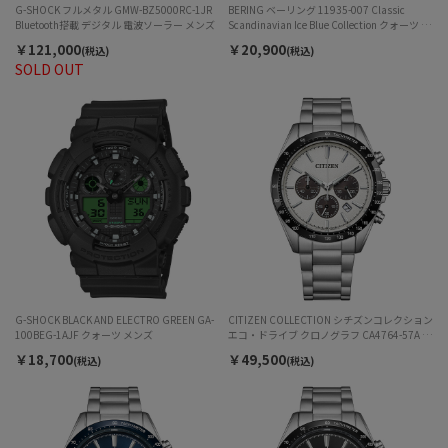
G-SHOCK フルメタル GMW-BZ5000RC-1JR
BERING ベーリング 11935-007 Classic
Bluetooth搭載 デジタル 電波ソーラー メンズ
Scandinavian Ice Blue Collection クォーツ メ
ンズ
￥121,000
￥20,900
(税込)
(税込)
SOLD OUT
G-SHOCK BLACK AND ELECTRO GREEN GA-
CITIZEN COLLECTION シチズンコレクション
100BEG-1AJF クォーツ メンズ
エコ・ドライブ クロノグラフ CA4764-57A ソ
ーラー メンズ
￥18,700
￥49,500
(税込)
(税込)