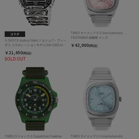
TIMEX タイメックス E-line Automatic
TW2Y66800 自動巻 メンズ
G-SHOCK Joshua Vides ジョシュア・ヴィー
￥42,900
ダス コラボレーションモデル DW-5600JV-
(税込)
7JR クォーツ メンズ
￥21,450
(税込)
SOLD OUT
TIMEX タイメックス Expedition Freedive
TIMEX タイメックス E-line Automatic