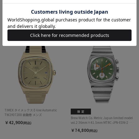
TIMEX タイメックス E-line Automatic
TW2Y67700 自動巻 メンズ
SEIKO×TiCTAC 記念コラボレーション
￥42,900
SZSB007 自動巻 メンズ
(税込)
￥52,800
(税込)
SOLD OUT
TIMEX タイメックス E-line Automatic
TW2Y07200 自動巻 メンズ
Brew Watch Co. Metric Japan limited model
￥42,900
vol.2 36mm×41.5mm MTRC-JPN-EDN-2 メ
(税込)
カクォーツ メンズ
￥74,800
(税込)