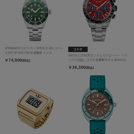
SPINNAKER スピニカー SPENCE 300 スペン
ス300 SP-5097-88-N 自動巻 メンズ
ANGEL CLOVER エンジェルクローバー 「バ
￥74,800
リバリ伝説」コラボ 巨摩郡モデル BA40GUN
(税込)
ソーラー メンズ
￥36,300
(税込)