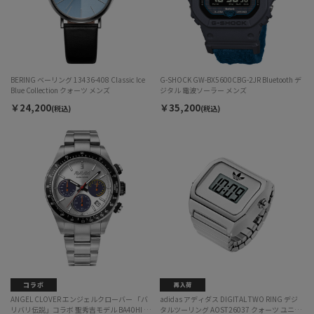
BERING ベーリング 13436-408 Classic Ice
G-SHOCK GW-BX5600CBG-2JR Bluetooth デ
Blue Collection クォーツ メンズ
ジタル 電波ソーラー メンズ
￥24,200
￥35,200
(税込)
(税込)
ANGEL CLOVER エンジェルクローバー 「バ
adidas アディダス DIGITAL TWO RING デジ
リバリ伝説」コラボ 聖秀吉モデル BA40HI ソ
タルツーリング AOST26037 クォーツ ユニセ