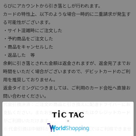
らびにアカウントから引き落としが行われます。
カードの特性上、以下のような場合一時的に二重請求が発生す
る可能性がございます。
・サイト混雑時にご注文した
・予約商品をご注文した
・商品をキャンセルした
・返品した 等
余剰に引き落とされた金額は返金されますが、返金完了までお
時間をいただく場合がございますので、デビットカードのご利
用を推奨しておりません。
返金タイミングにつきましては、ご利用のカード会社へ直接お
問い合わせください。
代金引換決済：ご注文の商品と引き換えに配達ドライバーにお
支払ください。またお支払の際は現金またはクレジットカード
がご利用いただけます。
※ 代金引換は中継料が発生してしまう地域ではご利用できませ