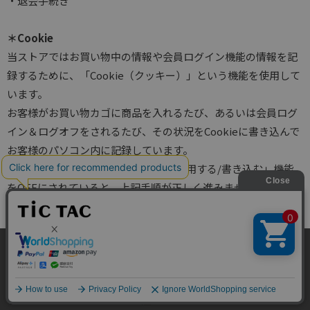
・退会手続き
＊Cookie
当ストアではお買い物中の情報や会員ログイン機能の情報を記
録するために、「Cookie（クッキー）」という機能を使用して
います。
お客様がお買い物カゴに商品を入れるたび、あるいは会員ログ
イン＆ログオフをされるたび、その状況をCookieに書き込んで
お客様のパソコン内に記録しています。
もしご使用のブラウザで「Cookieを使用する/書き込む」機能
をOFFにされていると、上記手順が正しく進みませんのでご確
認ください。
パーソナルファイアーウォールなどセキュリティ製品をインス
トールされた後、ログインが必要なサイトでログインができな
当サイトではサイトの利便性向上のため、クッキ
くなった、という事例がございます。
ー(cookie)を利用しています。サイトのクッキー
承諾する
(cookie)の利用に関しては
「プライバシーポリシ
セキュリティ製品側の設定を「Cookieを承認する」の設定にな
ー」
をお読みください。
るようにご変更いただくと、症状の発生を回避できる場合がご