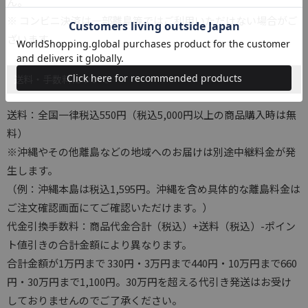
ん。
※ コンビニ決済は一部離島等ではご利用いただけない場合がご
ざいます。
送料・手数料について
送料：全国一律税込550円（税込5,000円以上の商品購入時は無
料）
※沖縄やその他離島などの地域へのお届けは別途中継料金が発
生します。
（例：沖縄本島は税込1,595円。沖縄を含め具体的な離島料金は
ご注文確認画面にてご確認いただけます。）
代金引換手数料：商品代金合計（税込）+送料（税込）-ポイン
ト値引きの合計金額により異なります。
合計金額が1万円まで 330円・3万円まで440円・10万円まで660
円・30万円まで1,100円。30万円を超える代引き発送はお受け
しておりませんのでご了承ください。