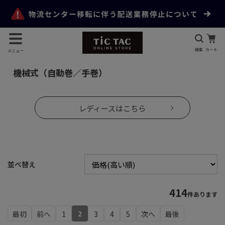
検索
カート
メニュー
機械式（自動巻／手巻）
レディースはこちら
並べ替え
414
件あります
2
1
3
4
5