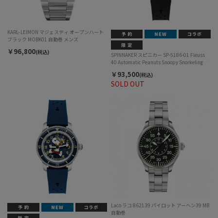
KARL- LEIMON マジェスティ オープンハート
ブラック MOBK01 自動巻 メンズ
￥96,800
(税込)
SPINNAKER スピニカー SP-5186-01 Fleuss
40 Automatic Peanuts Snoopy Snorkeling
Limited Edition フルース40 オートマティッ
￥93,500
(税込)
ク ピーナッツ スヌーピー シュノーケリング
SOLD OUT
リミテッドエディション 自動巻 メンズ
Laco ラコ 862139 パイロット アーヘン39 MB
自動巻