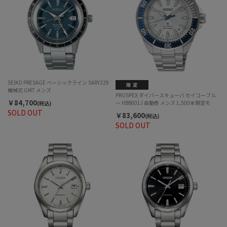
SEIKO PRESAGE ベーシックライン SARY229
機械式 GMT メンズ
PROSPEX ダイバースキューバ セイコーブル
￥84,700
ー HBB001J 自動巻 メンズ 1,500本限定モデ
(税込)
ル
SOLD OUT
￥83,600
(税込)
SOLD OUT