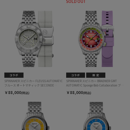
SOLD OUT
レ モルビダ コラボレーション 7662-9 自動巻
メンズ
SPINNAKER スピニカー FLEUSS AUTOMATIC
SPINNAKER スピニカー BRADNER GMT
フルース オートマティック SECONDE
AUTOMATIC Sponge Bob Collaboration ブラ
SECONDE 2025 EDITION セコンド セコンド
ッドナー GMT オートマティック スポンジ ボ
￥88,000
￥88,000
(税込)
(税込)
SP-5170-11B 自動巻 メンズ
ブ コラボレーション パトリック チックタッ
ク限定 SP-5162-44 自動巻 メンズ