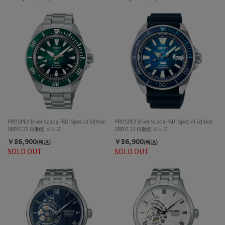
PROSPEX Diver Scuba PADI Special Edition
PROSPEX Diver Scuba PADI Special Edition
SBDY135 自動巻 メンズ
SBDY123 自動巻 メンズ
￥86,900
￥86,900
(税込)
(税込)
SOLD OUT
SOLD OUT