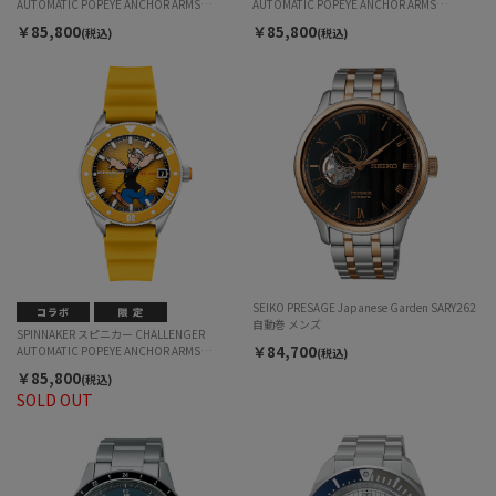
AUTOMATIC POPEYE ANCHOR ARMS
AUTOMATIC POPEYE ANCHOR ARMS
LIMITED EDITION チャレンジャー オートマテ
LIMITED EDITION チャレンジャー オートマテ
￥85,800
￥85,800
(税込)
(税込)
ィック ポパイ アンカー アームズ リミテッド
ィック ポパイ アンカー アームズ リミテッド
エディション SP-5163-03 自動巻 メンズ
エディション SP-5163-02 自動巻 メンズ
SEIKO PRESAGE Japanese Garden SARY262
自動巻 メンズ
SPINNAKER スピニカー CHALLENGER
￥84,700
AUTOMATIC POPEYE ANCHOR ARMS
(税込)
LIMITED EDITION チャレンジャー オートマテ
￥85,800
(税込)
ィック ポパイ アンカー アームズ リミテッド
SOLD OUT
エディション SP-5163-01 チックタック限定
モデル 自動巻 メンズ