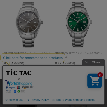
CITIZEN COLLECTION メカニカル クラシカ
CITIZEN COLLECTION メカニカル NB1051-
ルライン NB1050-59E 自動巻 メンズ
56W メンズ
￥82,500
￥82,500
(税込)
(税込)
当サイトではサイトの利便性向上のため、クッキ
ー(cookie)を利用しています。サイトのクッキー
承諾する
(cookie)の利用に関しては
「プライバシーポリシ
ー」
をお読みください。