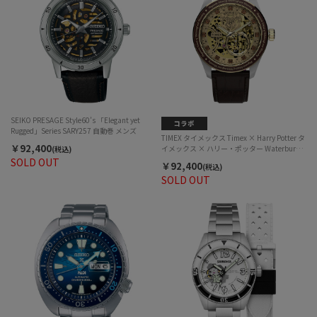
SEIKO PRESAGE Style60’s 「Elegant yet
Rugged」Series SARY257 自動巻 メンズ
TIMEX タイメックス Timex × Harry Potter タ
￥92,400
イメックス × ハリー・ポッター Waterbury
(税込)
Heritage Automatic ウォーターベリー ヘリテ
SOLD OUT
￥92,400
(税込)
ージ オートマチック TW2Y75500 自動巻 ユニ
SOLD OUT
セックス