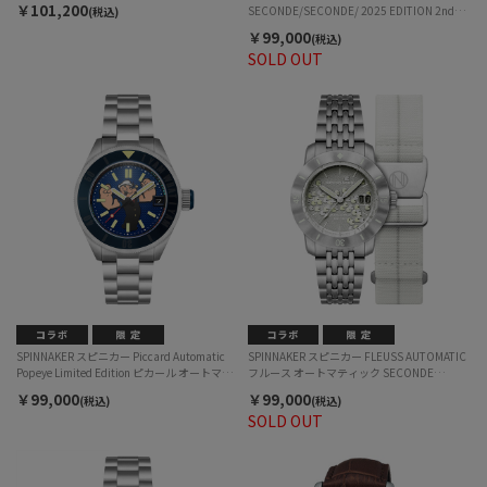
￥101,200
SECONDE/SECONDE/ 2025 EDITION 2nd
(税込)
Batch セコンドセコンド SP-5170-11A-P 自動
￥99,000
(税込)
巻 メンズ
SOLD OUT
SPINNAKER スピニカー Piccard Automatic
SPINNAKER スピニカー FLEUSS AUTOMATIC
Popeye Limited Edition ピカール オートマテ
フルース オートマティック SECONDE
ィック ポパイ リミテッド エディション SP-
SECONDE 2025 EDITION セコンド セコンド
￥99,000
￥99,000
(税込)
(税込)
5173-22 自動巻 メンズ
国内チックタック専売モデル SP-5170-11A 自
SOLD OUT
動巻 メンズ