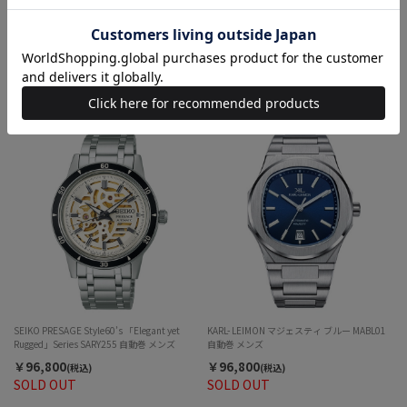
Laco ラコ 862161 パイロット アウクスブルク
Laco ラコ 862162 PILOT Aachen Grau39 自
グラウ39 自動巻
動巻
￥96,800
￥96,800
(税込)
(税込)
SEIKO PRESAGE Style60’s 「Elegant yet
KARL- LEIMON マジェスティ ブルー MABL01
Rugged」Series SARY255 自動巻 メンズ
自動巻 メンズ
￥96,800
￥96,800
(税込)
(税込)
SOLD OUT
SOLD OUT