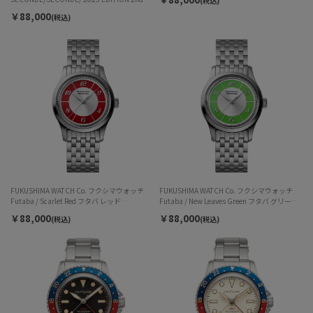
(税込)
Batch セコンドセコンド SP-5170-11B-P 自動
￥88,000
(税込)
巻 メンズ
FUKUSHIMA WATCH Co. フクシマウォッチ
FUKUSHIMA WATCH Co. フクシマウォッチ
Futaba / Scarlet Red フタバ レッド
Futaba / New Leaves Green フタバ グリーン
F002.01.02 自動巻 ユニセックス
F002.01.01 自動巻 ユニセックス
￥88,000
￥88,000
(税込)
(税込)