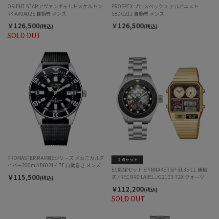
ORIENT STAR アヴァンギャルドスケルトン
PROSPEX プロスペックス アルピニスト
RK-AV0A02S 自動巻 メンズ
SBDC211 自動巻 メンズ
￥126,500
￥126,500
(税込)
(税込)
SOLD OUT
PROMASTER MARINEシリーズ メカニカルダ
イバー200m NB6021-17E 自動巻き メンズ
EC限定セット SPINNAKER SP-5135-11 機械
￥115,500
式 / RECORD LABEL JG2103-72X クォーツ メ
(税込)
ンズ
￥112,200
(税込)
SOLD OUT