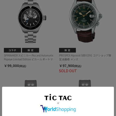
SPINNAKER スピニカー Piccard Automatic
PROSPEX Alpinist SBDC091 コアショップ限
Popeye Limited Edition ピカール オートマテ
定 自動巻 メンズ
ィック ポパイ リミテッド エディション SP-
￥99,000
￥97,900
(税込)
(税込)
5173-11 自動巻 メンズ
SOLD OUT