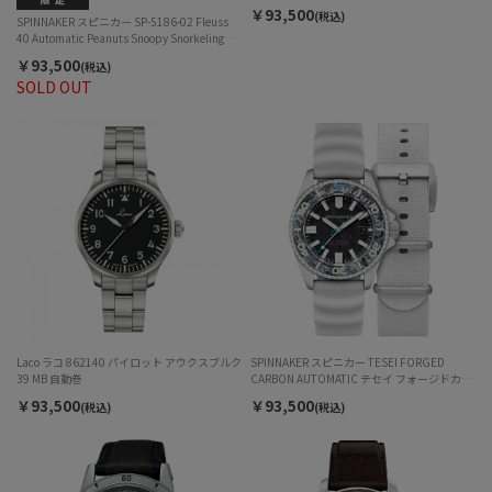
￥93,500
(税込)
SPINNAKER スピニカー SP-5186-02 Fleuss
40 Automatic Peanuts Snoopy Snorkeling
Limited Edition フルース40 オートマティッ
￥93,500
(税込)
ク ピーナッツ スヌーピー シュノーケリング
SOLD OUT
リミテッドエディション 自動巻 メンズ
Laco ラコ 862140 パイロット アウクスブルク
SPINNAKER スピニカー TESEI FORGED
39 MB 自動巻
CARBON AUTOMATIC テセイ フォージドカー
ボンオートマティック SP-5143-03 自動巻 メ
￥93,500
￥93,500
(税込)
(税込)
ンズ