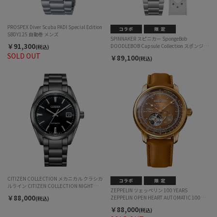
PROSPEX Diver Scuba PADI Special Edition
SBDY125 自動巻 メンズ
SPINNAKER スピニカー SpongeBob
￥91,300
DOODLEBOB Capsule Collection スポンジボ
(税込)
ブ ドゥードゥルボブ カプセルコレクション
SOLD OUT
￥89,100
(税込)
SP-5175-11 自動巻 メンズ
CITIZEN COLLECTION メカニカル クラシカ
ルライン CITIZEN COLLECTION NIGHT
ZEPPELIN ツェッペリン 100 YEARS
COLOUR EDITION メンズ
￥88,000
ZEPPELIN OPEN HEART AUTOMATIC 100周
(税込)
年記念シリーズ オープンハートオートマティ
￥88,000
(税込)
ック PELLE MORBIDA COLLABORATION ペッ