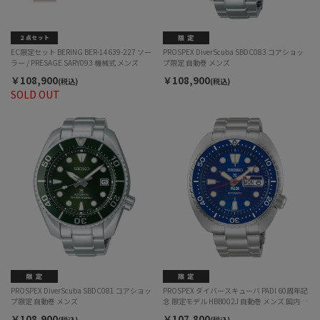
EC限定セット BERING BER-14639-227 ソー
PROSPEX DiverScuba SBDC083 コアショッ
ラー / PRESAGE SARY093 機械式 メンズ
プ限定 自動巻 メンズ
￥108,900
￥108,900
(税込)
(税込)
SOLD OUT
PROSPEX DiverScuba SBDC081 コアショッ
PROSPEX ダイバースキューバ PADI 60周年記
プ限定 自動巻 メンズ
念 限定モデル HBB002J 自動巻 メンズ 国内
700本限定
￥108,900
￥107,800
(税込)
(税込)