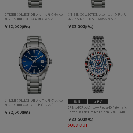
CITIZEN COLLECTION メカニカル クラシカ
CITIZEN COLLECTION メカニカル クラシカ
ルライン NB1050-59A 自動巻 メンズ
ルライン NB1050-59E 自動巻 メンズ
￥82,500
￥82,500
(税込)
(税込)
CITIZEN COLLECTION メカニカル クラシカ
ルライン NB1050-59L 自動巻 メンズ
SPINNAKER スピニカー Fleuss40 Automatic
￥82,500
Razzle Dazzle Limited Edition フルース40 オ
(税込)
ートマティック ラズルダズル リミテッドエデ
￥82,500
(税込)
ィション SP-5165-11 自動巻 メンズ
SOLD OUT