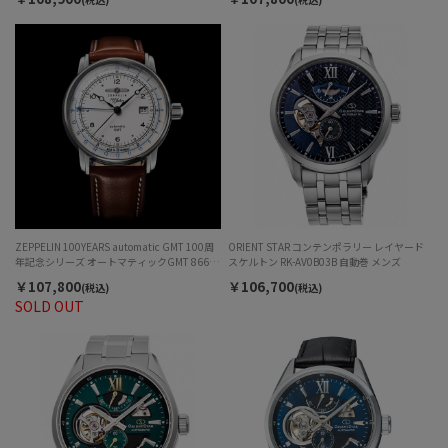
ZEPPELIN 100YEARS automatic GMT 100周
ORIENT STAR コンテンポラリー レイヤード
年記念シリーズ オートマティックGMT 8666-
スケルトン RK-AV0B03B 自動巻 メンズ
1 メンズ
￥107,800
￥106,700
(税込)
(税込)
SOLD OUT