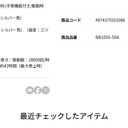
0秒/手巻機能付き/駆動時
トシルバー色）
商品コード
4974375502086
トシルバー色）（留金：三ツ
NB1050-59A
き／振動数：28800回/時
約42時間（最大巻上時）