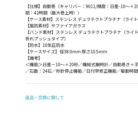
【仕様】自動巻（キャリバー：9011/精度：日差-10～＋2
間：42時間（最大巻上時））
【ケース素材】ステンレス デュラテクトプラチナ（ライ
【風防素材】サファイアガラス
【バンド素材】ステンレス デュラテクトプラチナ（ライ
折れプッシュタイプ）
【防水】10気圧防水
【ケースサイズ】径38.0mm 厚さ10.5mm
【備考】
＜機能＞日差－10～＋20秒／機械式腕時計／自動巻き＋手巻
／石数：24石／秒針停止機能／日付早修正機能／駆動時間
返品・交換に関して