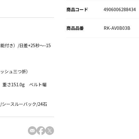
商品コード
4906006288434
RK-AV0B03B
付き）/日差+25秒～-15
：プッシュ三つ折）
 重さ151.0g ベルト幅
/シースルーバック/24石