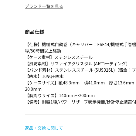
ブランド一覧を見る
商品仕様
【仕様】機械式自動巻（キャリバー：F6F44/機械式手巻機能
秒/50時間以上駆動
【ケース素材】ステンレススチール
【風防素材】サファイアクリスタル (ARコーティング)
【バンド素材】ステンレススチール (SUS316L)（留金
【防水】10気圧防水
【ケースサイズ】縦48.3mm 横41.0mm 厚さ13.6mm
20.0mm
【腕周りサイズ】140mm～200mm
【備考】耐磁1種/パワーリザーブ表示機能/秒針停止装置付
返品・交換に関して