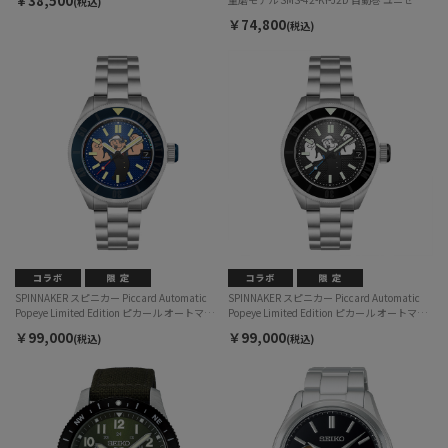
￥38,500
(税込)
ス
￥74,800
(税込)
SPINNAKER スピニカー Piccard Automatic
SPINNAKER スピニカー Piccard Automatic
Popeye Limited Edition ピカール オートマテ
Popeye Limited Edition ピカール オートマテ
ィック ポパイ リミテッド エディション SP-
ィック ポパイ リミテッド エディション SP-
￥99,000
￥99,000
(税込)
(税込)
5173-22 自動巻 メンズ
5173-11 自動巻 メンズ