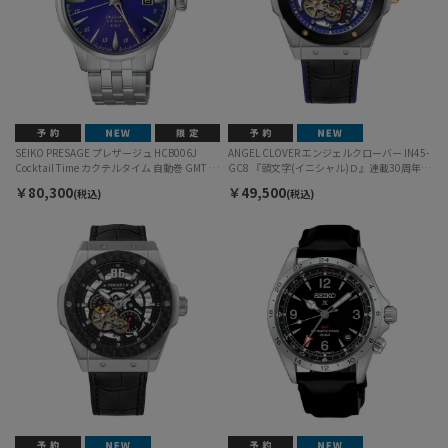
SEIKO PRESAGE プレザージュ HCB006J
ANGEL CLOVER エンジェルクローバー IN45-
Cocktail Time カクテルタイム 自動巻 GMT メ
GC8 『頭文字(イニシャル)Ｄ』連載30周年記
ンズ
念コラボレーションウォッチ 藤原文太
￥80,300
￥49,500
(税込)
(税込)
SUBARU GC8モデル 自動巻 メンズ