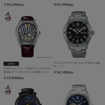
￥56,100
￥52,800
(税込)
(税込)
SEIKO 5 SPORTS Field Series HDB006J 自動
巻 メンズ
GARRACK ギャラック 鬼滅の刃×S-MEISTER
￥56,100
猗窩座モデル SMS-41-KY-J3A 自動巻 ユニセッ
(税込)
クス
￥74,800
(税込)