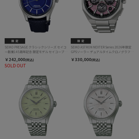
SEIKO PRESAGE クラシックシリーズ セイコ
SEIKO ASTRON NEXTER Series 2026年限定
ー創業145周年記念 限定モデル セイコーブル
GPSソーラー デュアルタイムクロノグラフ
ー HCC007J 自動巻 メンズ
HAB006J GPS衛星電波受信ソーラー メンズ
￥242,000
￥330,000
(税込)
(税込)
国内500本限定
SOLD OUT