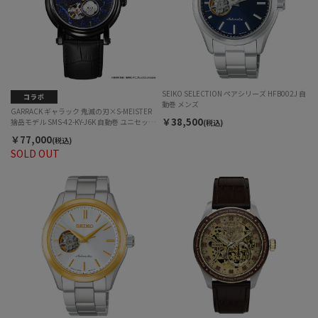
SEIKO SELECTION ペアシリーズ HFB002J 自
動巻 メンズ
GARRACK ギャラック 鬼滅の刃×S-MEISTER
￥38,500
獪岳モデル SMS-42-KY-J6K 自動巻 ユニセック
(税込)
ス
￥77,000
(税込)
SOLD OUT