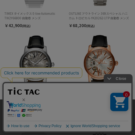
TIMEX タイメックス E-line Automatic
OUTLINE アウトライン 369スペシャル ハニ
TW2Y66800 自動巻 メンズ
カム トロピカル YK20262-1TP 自動巻 メンズ
￥42,900
￥68,200
(税込)
(税込)
Orobianco ORAKLASSICA オラクラシカ
Orobianco ORAKLASSICA オラクラシカ
OR005-5 自動巻 メンズ
OR005-4 自動巻 メンズ
当サイトではサイトの利便性向上のため、クッキ
￥55,000
￥55,000
(税込)
(税込)
ー(cookie)を利用しています。サイトのクッキー
承諾する
(cookie)の利用に関しては
「プライバシーポリシ
ー」
をお読みください。