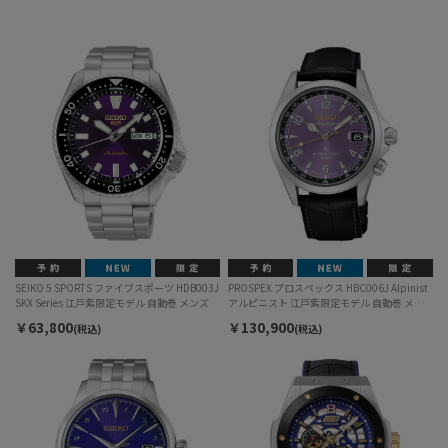
SEIKO 5 SPORTS ファイブスポーツ HDB003J
PROSPEX プロスペックス HBC006J Alpinist
SKX Series 江戸紫限定モデル 自動巻 メンズ
アルピニスト 江戸紫限定モデル 自動巻 メン
ズ
￥63,800
￥130,900
(税込)
(税込)