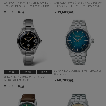
GARRACK ギャラック SMS-CM-41-A チェンソ
GARRACK ギャラック SMS-CM-41-C チェンソ
ーマン×S-MEISTER 早川アキモデル 自動巻
ーマン×S-MEISTER チェンソーマンモデル 自
ユニセックス
動巻 ユニセックス
￥39,600
￥39,600
(税込)
(税込)
SEIKO PRESAGE Cocktail Time HCB001J 自
動巻 メンズ
SEIKO×TiCTAC 記念コラボレーション
￥68,200
SZSB006 自動巻 メンズ
(税込)
￥55,000
(税込)