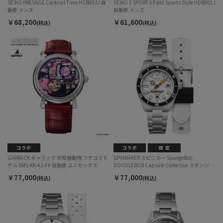
SEIKO PRESAGE Cocktail Time HCB003J 自
SEIKO 5 SPORTS Field Sports Style HDB001J
動巻 メンズ
自動巻 メンズ
￥68,200
￥61,600
(税込)
(税込)
GARRACK ギャラック 攻殻機動隊 フチコマモ
SPINNAKER スピニカー SpongeBob
デル SMS-KK-42-FK 自動巻 ユニセックス
DOODLEBOB Capsule Collection スポンジボ
ブ ドゥードゥルボブ カプセルコレクション
￥77,000
￥77,000
(税込)
(税込)
SP-5176-11 自動巻 メンズ