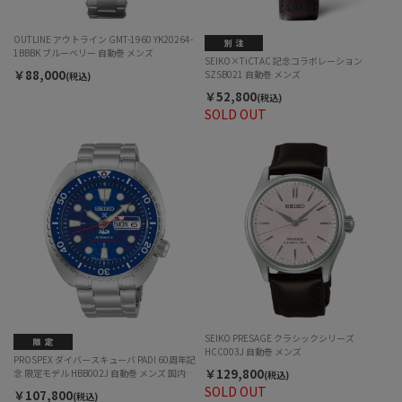
OUTLINE アウトライン GMT-1960 YK20264-
1BBBK ブルーベリー 自動巻 メンズ
SEIKO×TiCTAC 記念コラボレーション
￥88,000
SZSB021 自動巻 メンズ
(税込)
￥52,800
(税込)
SOLD OUT
SEIKO PRESAGE クラシックシリーズ
HCC003J 自動巻 メンズ
PROSPEX ダイバースキューバ PADI 60周年記
￥129,800
念 限定モデル HBB002J 自動巻 メンズ 国内
(税込)
700本限定
SOLD OUT
￥107,800
(税込)