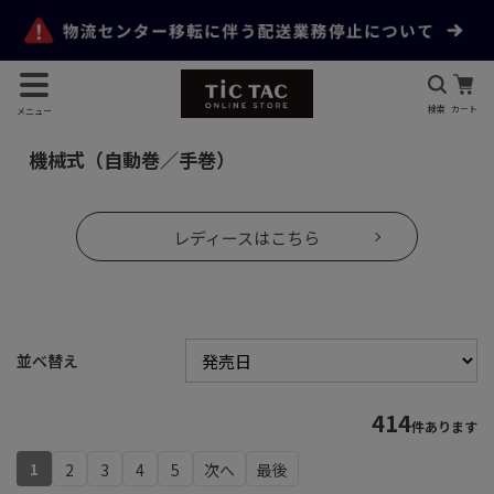
検索
カート
メニュー
機械式（自動巻／手巻）
レディースはこちら
並べ替え
414
件あります
1
2
3
4
5