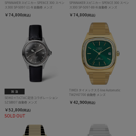
SPINNAKER スピニカー SPENCE 300 スペン
SPINNAKER スピニカー SPENCE 300 スペン
ス300 SP-5097-11-N 自動巻 メンズ
ス300 SP-5097-88-N 自動巻 メンズ
￥74,800
￥74,800
(税込)
(税込)
TIMEX タイメックス E-line Automatic
TW2Y67700 自動巻 メンズ
SEIKO×TiCTAC 記念コラボレーション
￥42,900
SZSB007 自動巻 メンズ
(税込)
￥52,800
(税込)
SOLD OUT