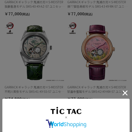
GARRACK ギャラック 鬼滅の刃×S-MEISTER
GARRACK ギャラック 鬼滅の刃×S-MEISTER
我妻善逸モデル SMS-40-KY-AZ-S7 ユニセック
煉??獄杏寿郎モデル SMS-43-KY-RK-S7 ユニセ
ス
ックス
￥77,000
￥77,000
(税込)
(税込)
GARRACK ギャラック 鬼滅の刃×S-MEISTER
GARRACK ギャラック 鬼滅の刃×S-MEISTER
不死川実弥モデル SMS-41-KY-SS-S7 ユニセッ
甘露寺蜜璃モデル SMS-42-KY-KM-S7 ユニセッ
クス
クス
￥74,800
￥77,000
(税込)
(税込)