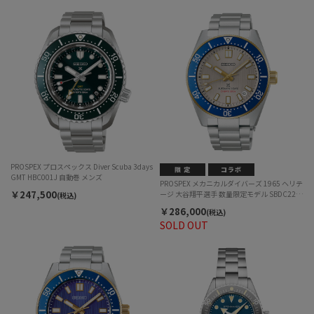
PROSPEX プロスペックス Diver Scuba 3days
GMT HBC001J 自動巻 メンズ
PROSPEX メカニカルダイバーズ 1965 ヘリテ
￥247,500
ージ 大谷翔平選手 数量限定モデル SBDC222
(税込)
自動巻 メンズ
￥286,000
(税込)
SOLD OUT