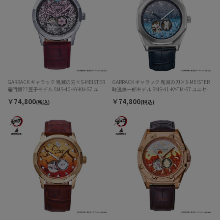
GARRACK ギャラック 鬼滅の刃×S-MEISTER
GARRACK ギャラック 鬼滅の刃×S-MEISTER
竈門禰??豆子モデル SMS-40-KY-KN-S7 ユニセ
時透無一郎モデル SMS-41-KY-TM-S7 ユニセッ
ックス
クス
￥74,800
￥74,800
(税込)
(税込)