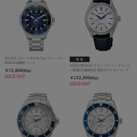
BULOVA ブローバ Marine Star マリンスター
98B466 自動巻 メンズ
SEIKO PRESAGE クラシックシリーズ セイコ
￥72,600
ー創業145周年記念 限定モデル セイコーブル
(税込)
ー HCC004J 自動巻 メンズ
SOLD OUT
￥132,000
(税込)
SOLD OUT