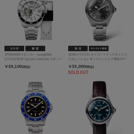
SPINNAKER スピニカー SpongeBob
SEIKO×TiCTAC セイコー×チックタックコ
DOODLEBOB Capsule Collection スポンジボ
ラボレーション オンラインストア限定モデル
ブ ドゥードゥルボブ カプセルコレクション
SZSB035 自動巻 メンズ
￥89,100
￥55,000
(税込)
(税込)
SP-5175-11 自動巻 メンズ
SOLD OUT