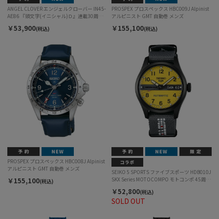
ANGEL CLOVER エンジェルクローバー IN45-
PROSPEX プロスペックス HBC009J Alpinist
AE86 『頭文字(イニシャル)Ｄ』連載30周年
アルピニスト GMT 自動巻 メンズ
記念コラボレーションウォッチ 藤原拓海
￥53,900
￥155,100
(税込)
(税込)
TOYOTA AE86モデル 自動巻 メンズ
PROSPEX プロスペックス HBC008J Alpinist
アルピニスト GMT 自動巻 メンズ
SEIKO 5 SPORTS ファイブスポーツ HDB010J
SKX Series MOTOCOMPO モトコンポ 45周年
￥155,100
(税込)
記念コラボレーションモデル 自動巻 メンズ
￥52,800
(税込)
SOLD OUT