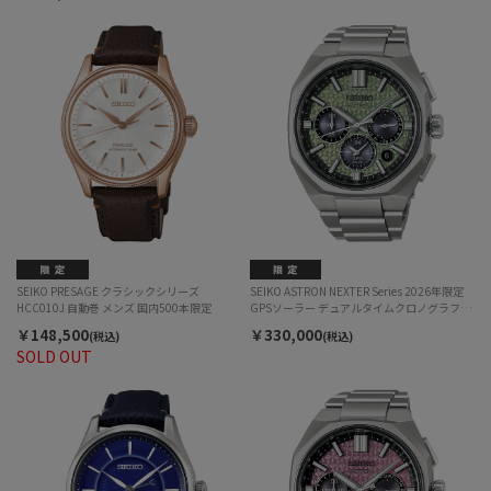
SEIKO PRESAGE クラシックシリーズ
SEIKO ASTRON NEXTER Series 2026年限定
HCC010J 自動巻 メンズ 国内500本限定
GPSソーラー デュアルタイムクロノグラフ
HAB005J GPS衛星電波受信ソーラー メンズ
￥148,500
￥330,000
(税込)
(税込)
国内500本限定
SOLD OUT