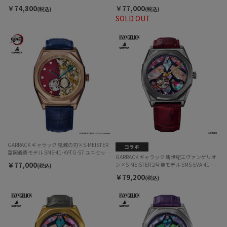
クス
クス
￥74,800
￥77,000
(税込)
(税込)
SOLD OUT
GARRACK ギャラック 鬼滅の刃×S-MEISTER
冨岡義勇モデル SMS-41-KY-TG-S7 ユニセック
GARRACK ギャラック 新世紀エヴァンゲリオ
ス
￥77,000
ン×S-MEISTER 2号機モデル SMS-EVA-41-2
(税込)
自動巻 ユニセックス
￥79,200
(税込)