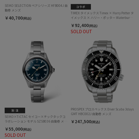
SEIKO SELECTION ペアシリーズ HFB004J 自
動巻 メンズ
TIMEX タイメックス Timex × Harry Potter タ
￥40,700
イメックス × ハリー・ポッター Waterbury
(税込)
Heritage Automatic ウォーターベリー ヘリテ
￥92,400
(税込)
ージ オートマチック TW2Y75500 自動巻 ユニ
SOLD OUT
セックス
PROSPEX プロスペックス Diver Scuba 3days
GMT HBC002J 自動巻 メンズ
SEIKO×TiCTAC セイコー×チックタックコ
￥247,500
ラボレーション モデル SZSB036 自動巻 メン
(税込)
ズ
￥55,000
(税込)
SOLD OUT