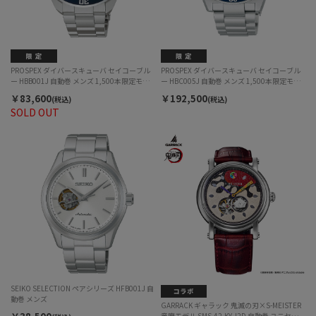
PROSPEX ダイバースキューバ セイコーブル
PROSPEX ダイバースキューバ セイコーブル
ー HBB001J 自動巻 メンズ 1,500本限定モデ
ー HBC005J 自動巻 メンズ 1,500本限定モデ
ル
ル
￥83,600
￥192,500
(税込)
(税込)
SOLD OUT
SEIKO SELECTION ペアシリーズ HFB001J 自
動巻 メンズ
GARRACK ギャラック 鬼滅の刃×S-MEISTER
童磨モデル SMS-42-KY-J2D 自動巻 ユニセック