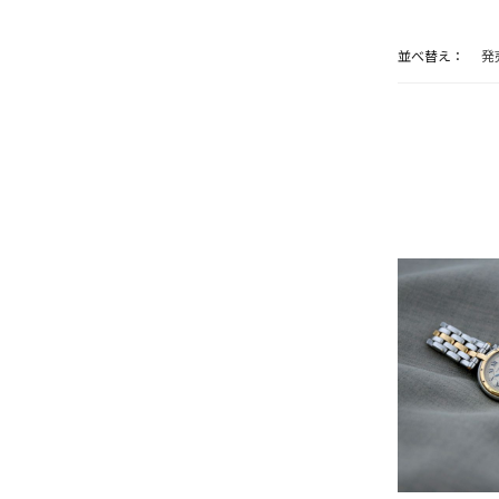
並べ替え：
発