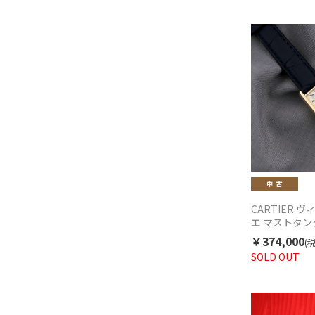
CARTIER 
エ マストタンク
古 1990年代
￥374,000
(
SOLD OUT