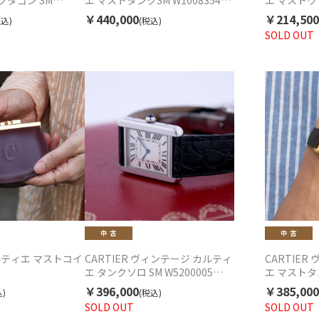
クタゴン SM
エ マストタンクSM W1008354
エ マストヴ
87903 クォーツ 中古
5057001 中古 レディース クォー
Ref.590
￥440,000
￥214,500
税込)
(税込)
ツ 1990年代
ツ 中古 19
SOLD OUT
カルティエ マストコイ
CARTIER ヴィンテージ カルティ
CARTIE
エ タンクソロ SM W5200005
エ マストタ
3170 クォーツ 中古 2000年代
古 1990年
￥396,000
￥385,000
)
(税込)
SOLD OUT
SOLD OUT