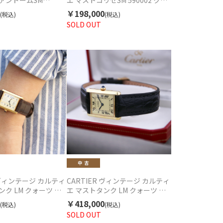
ァンドームSM
エ マストコリゼSM 590002 クォ
004 ヴェルメイユ クォー
ーツ 中古 1990年代
￥198,000
(税込)
(税込)
90年代
SOLD OUT
R ヴィンテージ カルティ
CARTIER ヴィンテージ カルティ
ンク LM クォーツ 中
エ マストタンク LM クォーツ 中
代
古 1990年代
￥418,000
(税込)
(税込)
SOLD OUT