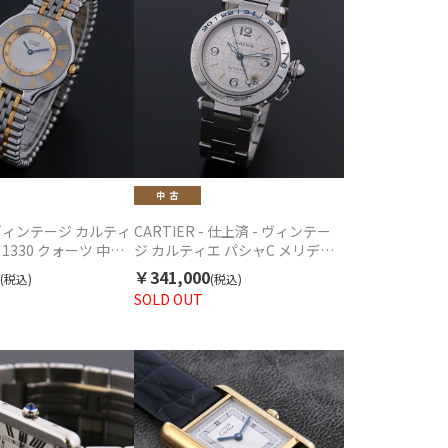
R ヴィンテージ カルティ
CARTIER - 仕上済 - ヴィンテー
 1330 クォーツ 中古
ジ カルティエ パシャC メリディ
アン W31029M7 2377 自動巻 中
￥341,000
(税込)
(税込)
古 2000年代
SOLD OUT