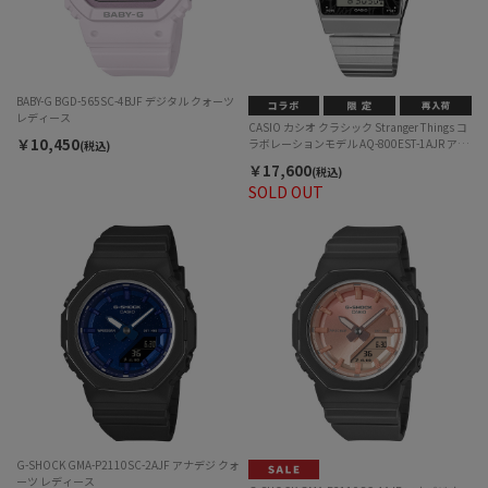
BABY-G BGD-565SC-4BJF デジタル クォーツ
レディース
CASIO カシオ クラシック Stranger Things コ
￥10,450
ラボレーションモデル AQ-800EST-1AJR アナ
(税込)
デジ クォーツ ユニセックス
￥17,600
(税込)
SOLD OUT
G-SHOCK GMA-P2110SC-2AJF アナデジ クォ
ーツ レディース