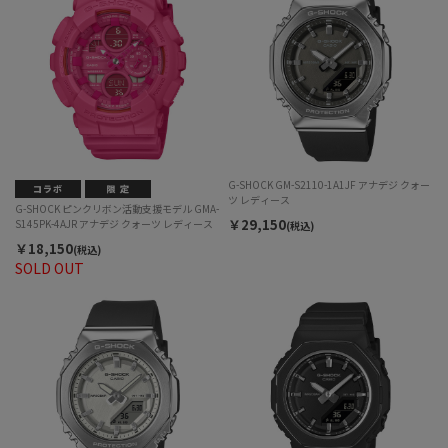
G-SHOCK GM-S2110-1A1JF アナデジ クォー
ツ レディース
G-SHOCK ピンクリボン活動支援モデル GMA-
￥29,150
S145PK-4AJR アナデジ クォーツ レディース
(税込)
￥18,150
(税込)
SOLD OUT