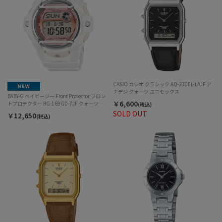
CASIO カシオ クラシック AQ-230EL-1AJF ア
ナデジ クォーツ ユニセックス
BABY-G ベイビージー Front Protector フロン
￥6,600
トプロテクター BG-169GD-7JF クォーツ デ
(税込)
ジタル レディース
SOLD OUT
￥12,650
(税込)