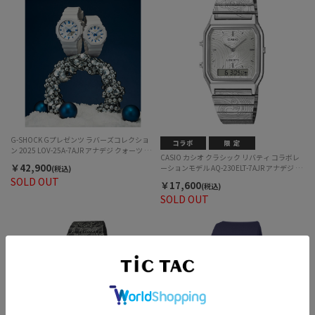
G-SHOCK Gプレゼンツ ラバーズコレクショ
ン 2025 LOV-25A-7AJR アナデジ クォーツ ぺ
CASIO カシオ クラシック リバティ コラボレ
ア
￥42,900
ーションモデル AQ-230ELT-7AJR アナデジ ク
(税込)
ォーツ ユニセックス
SOLD OUT
￥17,600
(税込)
SOLD OUT