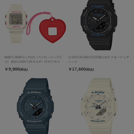
BABY-G BABY-G＋PLUS（ベイビージープラ
G-SHOCK GMA-P2100BA-1AJF クォーツ レデ
ス） BGD-10KH-7JR ホルダー付 デジタル ク
ィース
ォーツ レディース
￥9,900
￥17,600
(税込)
(税込)