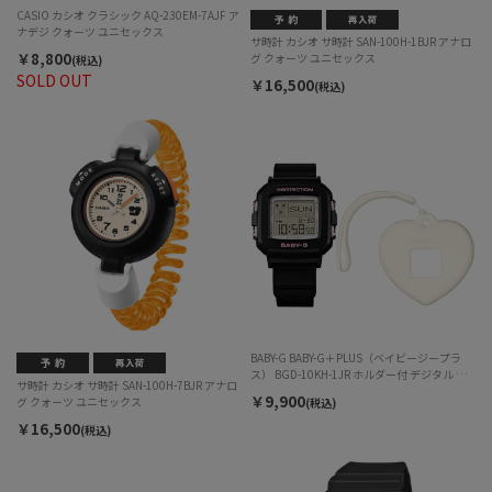
CASIO カシオ クラシック AQ-230EM-7AJF ア
ナデジ クォーツ ユニセックス
サ時計 カシオ サ時計 SAN-100H-1BJR アナロ
￥8,800
グ クォーツ ユニセックス
(税込)
SOLD OUT
￥16,500
(税込)
BABY-G BABY-G＋PLUS（ベイビージープラ
ス） BGD-10KH-1JR ホルダー付 デジタル ク
サ時計 カシオ サ時計 SAN-100H-7BJR アナロ
ォーツ レディース
￥9,900
グ クォーツ ユニセックス
(税込)
￥16,500
(税込)