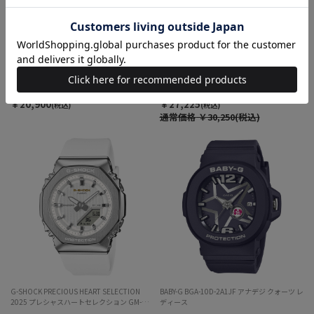
CASIO カシオ クラシック リバティ コラボレ
G-SHOCK PRECIOUS HEART SELECTION
ーションモデル AQ-230EBLT-1AJR アナデジ
2025 プレシャスハートセレクション GM-
クォーツ ユニセックス
S2110SH-2AJF アナデジ クォーツ レディース
￥20,900
￥27,225
(税込)
(税込)
通常価格
￥30,250(税込)
G-SHOCK PRECIOUS HEART SELECTION
BABY-G BGA-10D-2A1JF アナデジ クォーツ レ
2025 プレシャスハートセレクション GM-
ディース
S2110SH-7AJF アナデジ クォーツ レディース