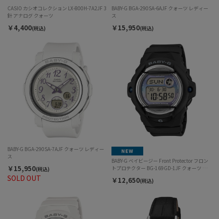
CASIO カシオコレクション LX-800H-7A2JF 3
BABY-G BGA-290SA-6AJF クォーツ レディー
針 アナログ クォーツ
ス
￥4,400
￥15,950
(税込)
(税込)
BABY-G BGA-290SA-7AJF クォーツ レディー
ス
BABY-G ベイビージー Front Protector フロン
￥15,950
トプロテクター BG-169GD-1JF クォーツ デ
(税込)
ジタル レディース
SOLD OUT
￥12,650
(税込)