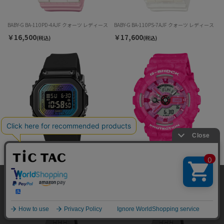
BABY-G BA-110PD-4AJF クォーツ レディース
BABY-G BA-110PS-7AJF クォーツ レディース
￥16,500
￥17,600
(税込)
(税込)
G-SHOCK XG コラボレーションモデル GM-
G-SHOCK XG コラボレーションモデル GMA-
当サイトではサイトの利便性向上のため、クッキ
S5600XG-1JR クォーツ レディース
S110XG-4AJR クォーツ レディース
ー(cookie)を利用しています。サイトのクッキー
￥36,300
￥25,300
承諾する
(税込)
(税込)
(cookie)の利用に関しては
「プライバシーポリシ
ー」
をお読みください。