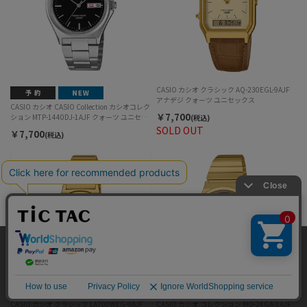
CASIO カシオ クラシック AQ-230EGL-9AJF
アナデジ クォーツ ユニセックス
CASIO カシオ CASIO Collection カシオコレク
￥7,700
ション MTP-1440DJ-1AJF クォーツ ユニセッ
(税込)
クス
SOLD OUT
￥7,700
(税込)
当サイトではサイトの利便性向上のため、クッキ
ー(cookie)を利用しています。サイトのクッキー
承諾する
(cookie)の利用に関しては
「プライバシーポリシ
ー」
をお読みください。
CASIO カシオ クラシック LA700WEG-9AJF
CASIO カシオ コレクション MQ-24GA-1AJF