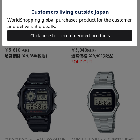
innovator ENKEL IN-0008-TIC1 TiCTAC限定
innovator ENKEL IN-0008-TIC6P クォーツ レ
カラー クォーツ レディース
ディース
￥5,610
￥5,940
(税込)
(税込)
通常価格
￥9,350(税込)
通常価格
￥9,900(税込)
SOLD OUT
CASIO CASIO Collection AE-1200WH-1AJH
CASIO カシオ クラシック A158WEA-1JF デジ