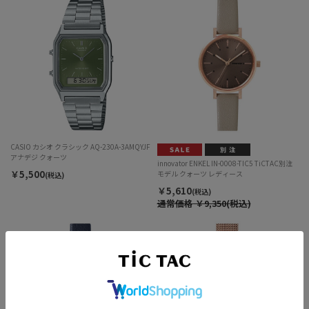
CASIO カシオ クラシック AQ-230A-3AMQYJF
アナデジ クォーツ
innovator ENKEL IN-0008-TIC5 TiCTAC別注
￥5,500
モデル クォーツ レディース
(税込)
￥5,610
(税込)
通常価格
￥9,350(税込)