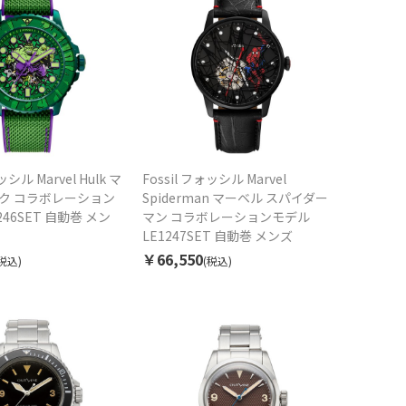
ッシル Marvel Hulk マ
Fossil フォッシル Marvel
ルク コラボレーション
Spiderman マーベル スパイダー
246SET 自動巻 メン
マン コラボレーションモデル
LE1247SET 自動巻 メンズ
￥66,550
税込)
(税込)