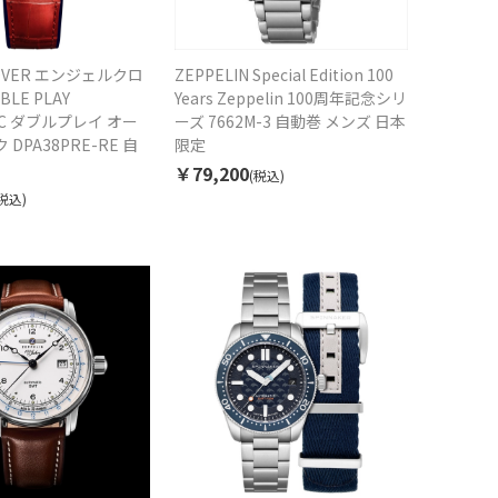
LOVER エンジェルクロ
ZEPPELIN Special Edition 100
LE PLAY
Years Zeppelin 100周年記念シリ
IC ダブルプレイ オー
ーズ 7662M-3 自動巻 メンズ 日本
DPA38PRE-RE 自
限定
￥79,200
(税込)
税込)