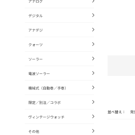
アナログ
デジタル
アナデジ
クォーツ
ソーラー
電波ソーラー
機械式（自動巻／手巻）
限定／別注／コラボ
並べ替え：
発
ヴィンテージウォッチ
その他