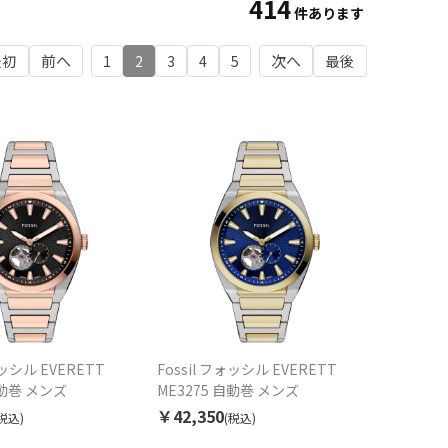
414
件あります
最初
1
2
3
4
5
最後
ォッシル EVERETT
Fossil フォッシル EVERETT
自動巻 メンズ
ME3275 自動巻 メンズ
￥42,350
税込)
(税込)