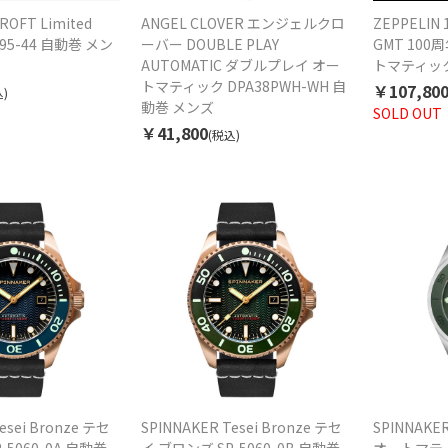
ROFT Limited
ANGEL CLOVER エンジェルクロ
ZEPPELIN 
5095-44 自動巻 メン
ーバー DOUBLE PLAY
GMT 10
AUTOMATIC ダブルプレイ オー
トマティックG
トマティック DPA38PWH-WH 自
￥107,80
)
動巻 メンズ
SOLD OUT
￥41,800
(税込)
esei Bronze テセ
SPINNAKER Tesei Bronze テセ
SPINNAK