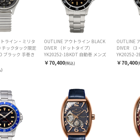
アウトライン・ミリタ
OUTLINE アウトライン BLACK
OUTLINE
40 チックタック限定
DIVER （ドットタイプ）
DIVER （
0BO ブラック 手巻き
YK20252-1BKDT 自動巻 メンズ
YK20252
￥70,400
￥70,400
(税込)
(
)