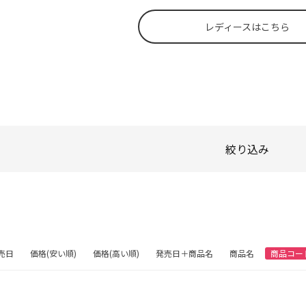
レディースはこちら
絞り込み
売日
価格(安い順)
価格(高い順)
発売日＋商品名
商品名
商品コー