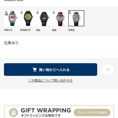
宇髄天元
悲鳴嶼行冥
獪岳
童磨
猗窩座
在庫あり
この商品について問い合わせる