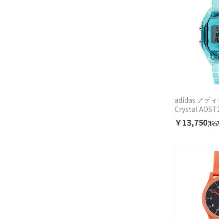
adidas アディ
Crystal AO
ニセックス
￥13,750
(税込