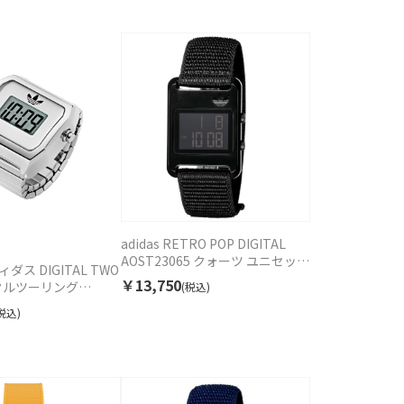
adidas RETRO POP DIGITAL
AOST23065 クォーツ ユニセック
ディダス DIGITAL TWO
ス
￥13,750
ジタルツーリング
(税込)
37 クォーツ ユニセック
税込)