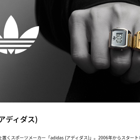
s(アディダス)
置くスポーツメーカー「adidas (アディダス)」。2006年からス