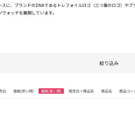
ースに、ブランドのDNAであるトレフォイルロゴ（三つ葉のロゴ）やブ
ツウォッチを展開しています。
絞り込み
売日
価格(安い順)
価格(高い順)
発売日＋商品名
商品名
商品コー