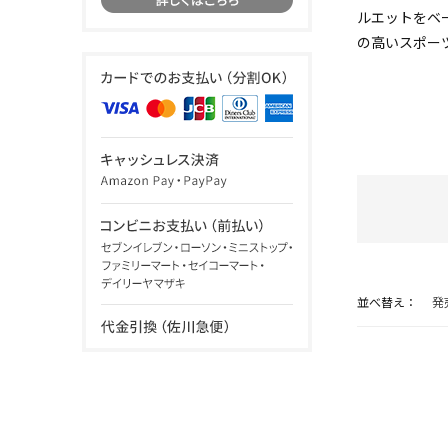
ルエットをベ
の高いスポー
並べ替え：
発