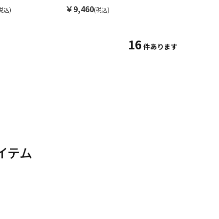
ス
ス
￥9,460
税込)
(税込)
16
件あります
。