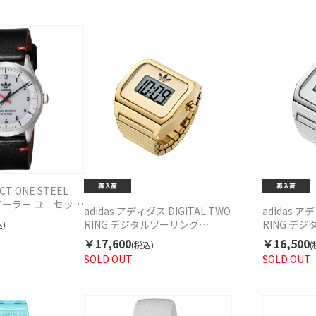
ECT ONE STEEL
5 ソーラー ユニセック
adidas アディダス DIGITAL TWO
adidas ア
RING デジタルツーリング
RING デ
)
AOST26036 クォーツ ユニセック
AOST260
￥17,600
￥16,500
(税込)
(
ス
ス
SOLD OUT
SOLD OUT