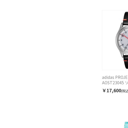
adidas PROJ
AOST2304
ス
￥17,600
(税込