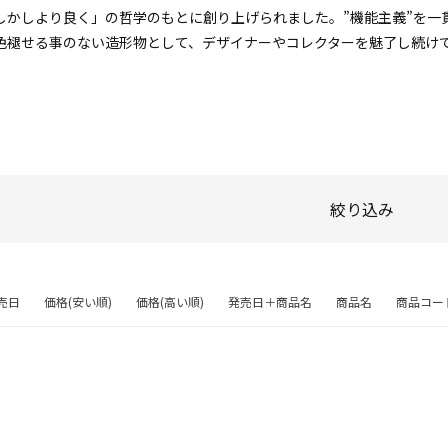
しかしより良く」の哲学のもとに創り上げられました。”機能主義”を一
色褪せる事のない造形物として、デザイナーやコレクターを魅了し続け
絞り込み
売日
価格(安い順)
価格(高い順)
発売日＋商品名
商品名
商品コー