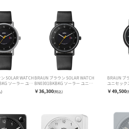
ン SOLAR WATCH
BRAUN ブラウン SOLAR WATCH
BRAUN ブ
LBKG ソーラー ユニ
BN0301BKBKG ソーラー ユニセ
ユニセック
ックス
￥36,300
￥49,500
)
(税込)
(