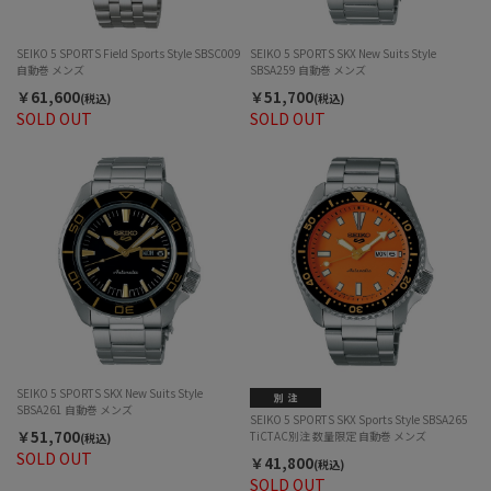
SEIKO 5 SPORTS Field Sports Style SBSC009
SEIKO 5 SPORTS SKX New Suits Style
自動巻 メンズ
SBSA259 自動巻 メンズ
￥61,600
￥51,700
(税込)
(税込)
SOLD OUT
SOLD OUT
SEIKO 5 SPORTS SKX New Suits Style
SBSA261 自動巻 メンズ
SEIKO 5 SPORTS SKX Sports Style SBSA265
￥51,700
TiCTAC別注 数量限定 自動巻 メンズ
(税込)
SOLD OUT
￥41,800
(税込)
SOLD OUT