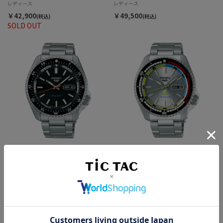
レディース
レディース
￥42,900
￥49,500
(税込)
(税込)
SOLD OUT
SEIKO 5 SPORTS SKX Style SBSA289 ショッ
SEIKO 5 SPORTS SKX Style HUFコラボレーシ
プ限定モデル 自動巻 メンズ
ョンモデル SBSA279 自動巻 メンズ
￥46,200
￥51,700
(税込)
(税込)
SOLD OUT
SOLD OUT