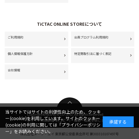
TiCTAC ONLINE STOREについて
ご利用規約
会員プログラム利用規約
個人情報保護方針
特定商取引法に基づく表記
会社情報
当サイトではサイトの利便性向上のため、クッキ
Copyright©NEUVE A CO.,LTD. All Rights Reserved.
ー(cookie)を利用しています。サイトのクッキー
本サイトの無断複写(コピー)・複製・転載を禁じます。
承諾する
(cookie)の利用に関しては
「プライバシーポリシ
ー」
をお読みください。
株式会社ヌーヴ・エイ 東京都公安委員会許可 第303310107497号