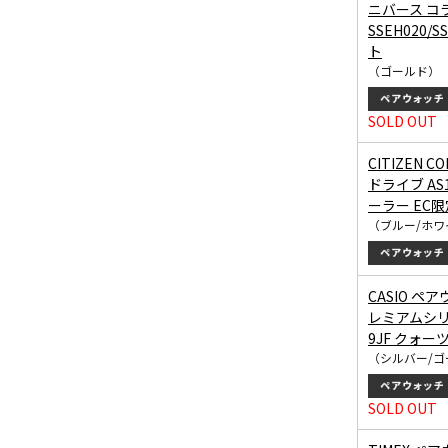
ニバース コ
SSEH020/
ト
（ゴールド）
SOLD OUT
CITIZEN 
ドライブ AS1
ーラー EC
（ブルー/ホワ
CASIO ペ
レミアムシリーズ
9JF クォー
（シルバー/ゴ
SOLD OUT