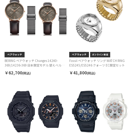
BERING ペアウォッチ Changes 14240-
Fossil ペアウォッチ リング WATCH RING
369/14236-369 日本限定モデル 替えベルト
ES5245/ES5246 クォーツ EC限定セット
付き クォーツ ユニセックス EC限定セット
￥62,700
￥41,800
(税込)
(税込)