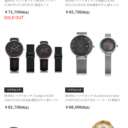
agnes b. ペアウォッチ CINEMA ソーラー
BERING ペアウォッチ Changes 14240-
FCRD707/FCSD705 EC限定セット
005/14236-005 日本限定モデル 替えベルト
付き クォーツ EC限定セット
￥73,700
￥62,700
(税込)
(税込)
SOLD OUT
BERING ペアウォッチ Changes 14240-
BERING ペアウォッチ Scandinavian Solar
166/14236-166 日本限定モデル 替えベルト
14639-003/14627-002 ソーラー EC限定セッ
付き クォーツ EC限定セット
ト
￥62,700
￥66,000
(税込)
(税込)