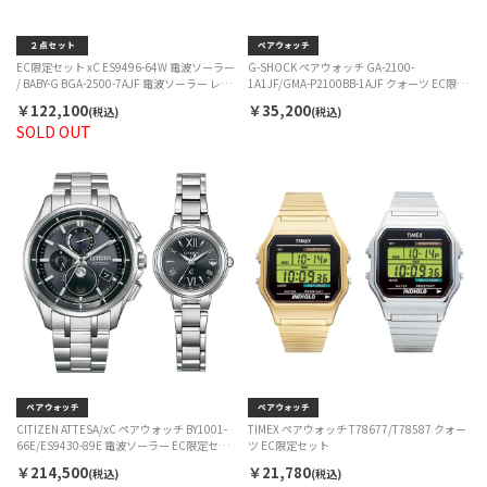
EC限定セット xC ES9496-64W 電波ソーラー
G-SHOCK ペアウォッチ GA-2100-
/ BABY-G BGA-2500-7AJF 電波ソーラー レデ
1A1JF/GMA-P2100BB-1AJF クォーツ EC限定
ィース
セット
￥122,100
￥35,200
(税込)
(税込)
SOLD OUT
CITIZEN ATTESA/xC ペアウォッチ BY1001-
TIMEX ペアウォッチ T78677/T78587 クォー
66E/ES9430-89E 電波ソーラー EC限定セッ
ツ EC限定セット
ト
￥214,500
￥21,780
(税込)
(税込)