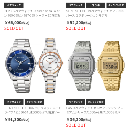
BERING ペアウォッチ Scandinavian Solar
SEIKO SELECTION ペアウォッチ ナノ・ユニ
14639-369/14627-369 ソーラー EC限定セッ
バース コラボレーションモデル
ト
SSEH020/SSEH002 クォーツ EC限定セット
￥66,000
￥52,800
(税込)
(税込)
SOLD OUT
SOLD OUT
CITIZEN COLLECTION ペアウォッチ エコド
CASIO ペアウォッチ カシオクラシック プレ
ライブ AS1060-54L/ES0002-57A 電波ソーラ
ミアムシリーズA1000A-7JF/A1000G-9JF ク
ー EC限定セット
ォーツ EC限定セット
￥91,300
￥36,300
(税込)
(税込)
SOLD OUT