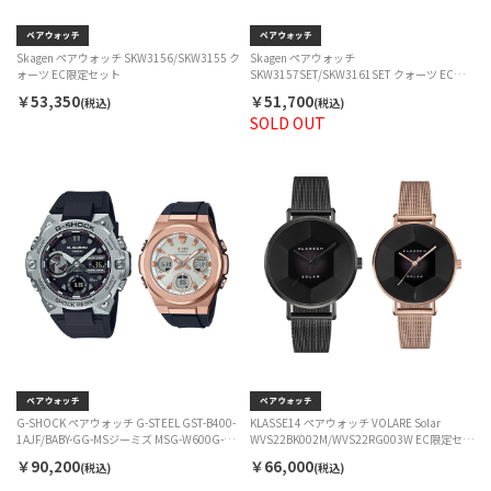
Skagen ペアウォッチ SKW3156/SKW3155 ク
Skagen ペアウォッチ
ォーツ EC限定セット
SKW3157SET/SKW3161SET クォーツ EC限
定セット
￥53,350
￥51,700
(税込)
(税込)
SOLD OUT
G-SHOCK ペアウォッチ G-STEEL GST-B400-
KLASSE14 ペアウォッチ VOLARE Solar
1AJF/BABY-GG-MSジーミズ MSG-W600G-
WVS22BK002M/WVS22RG003W EC限定セッ
1AJF EC限定セット
ト
￥90,200
￥66,000
(税込)
(税込)