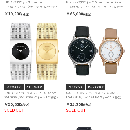
TIMEX ペアウォッチ Camper
BERING ペアウォッチ Scandinavian Solar
T18581/T2N257 クォーツ EC限定セット
14639-507/14627-537 ソーラー EC限定セッ
ト
￥19,800
￥66,000
(税込)
(税込)
Calvin Klein ペアウォッチ PULSE Series
U.S.POLO ASSN. ペアウォッチ CLASSICO
25100061/25100062 クォーツ EC限定セッ
US-13BKBK/US-14WHBR クォーツ EC限定セ
ト
ット
￥50,600
￥35,200
(税込)
(税込)
SOLD OUT
SOLD OUT