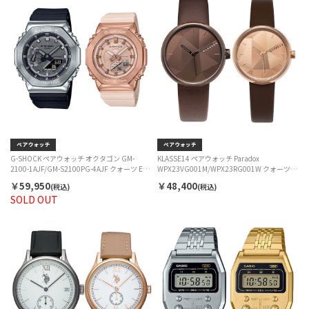
G-SHOCK ペアウォッチ オクタゴン GM-
KLASSE14 ペアウォッチ Paradox
2100-1AJF/GM-S2100PG-4AJF クォーツ EC
WPX23VG001M/WPX23RG001W クォーツ
限定セット
EC限定セット
￥59,950
￥48,400
(税込)
(税込)
SOLD OUT