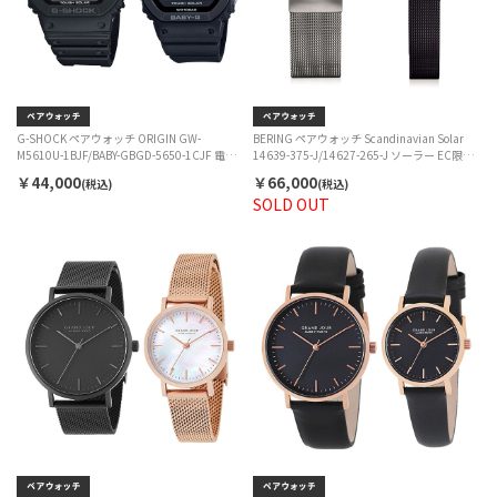
G-SHOCK ペアウォッチ ORIGIN GW-
BERING ペアウォッチ Scandinavian Solar
M5610U-1BJF/BABY-GBGD-5650-1CJF 電波
14639-375-J/14627-265-J ソーラー EC限定
ソーラー EC限定セット
セット
￥44,000
￥66,000
(税込)
(税込)
SOLD OUT