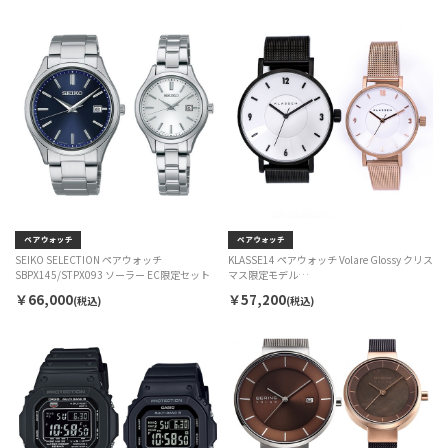
SEIKO SELECTION ペアウォッチ
KLASSE14 ペアウォッチ Volare Glossy クリス
SBPX145/STPX093 ソーラー EC限定セット
マス限定モデル
WVO23BK012M/WVO23CE011S クォーツ
￥66,000
￥57,200
(税込)
(税込)
EC限定セット