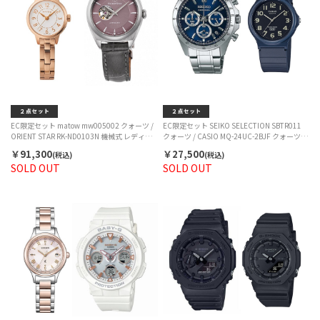
EC限定セット matow mw005002 クォーツ /
EC限定セット SEIKO SELECTION SBTR011
ORIENT STAR RK-ND0103N 機械式 レディー
クォーツ / CASIO MQ-24UC-2BJF クォーツ メ
ス
ンズ
￥91,300
￥27,500
(税込)
(税込)
SOLD OUT
SOLD OUT