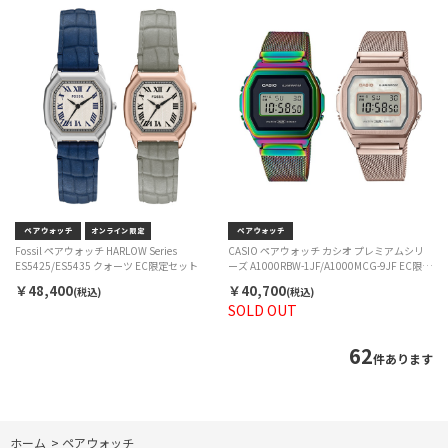
Fossil ペアウォッチ HARLOW Series
CASIO ペアウォッチ カシオ プレミアムシリ
ES5425/ES5435 クォーツ EC限定セット
ーズ A1000RBW-1JF/A1000MCG-9JF EC限定
セット
￥48,400
￥40,700
(税込)
(税込)
SOLD OUT
62
件あります
ホーム
>
ペアウォッチ