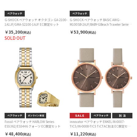
G-SHOCK ペアウォッチ オクタゴン GA-2100-
G-SHOCK ペアウォッチ BASIC AWG-
1A1JF/GMA-S2100-1AJF EC限定セット
M100SB-2AJF/BABY-GBeach Traveler Series
BGA-2500-7AJF EC限定セット
￥35,200
￥53,900
(税込)
(税込)
SOLD OUT
Fossil ペアウォッチ HARLOW Series
innovator ペアウォッチ ENKEL IN-0007-
ES5362/ES5446 クォーツ EC限定セット
TIC5/IN-0008-TIC5 TiCTAC別注 EC限定セッ
ト
￥48,400
￥11,220
(税込)
(税込)