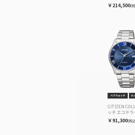
波ソーラー E
￥214,500
(
CITIZEN CO
ッチ エコドライ
54L/ES000
￥91,300
(税込
EC限定セット