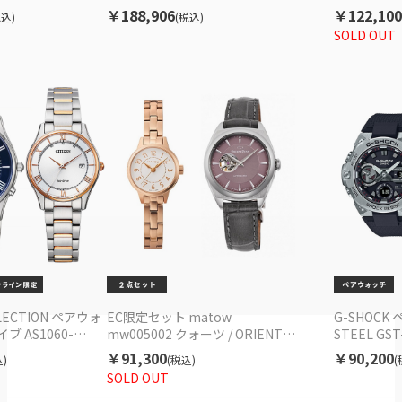
C限定セット
EC限定セット
7AJF 電
￥188,906
￥122,100
税込)
(税込)
SOLD OUT
LLECTION ペアウォ
EC限定セット matow
G-SHOCK
ブ AS1060-
mw005002 クォーツ / ORIENT
STEEL GST
2-57A 電波ソーラー
STAR RK-ND0103N 機械式 レデ
GG-MSジー
￥91,300
￥90,200
)
(税込)
(
ィース
1AJF EC
SOLD OUT