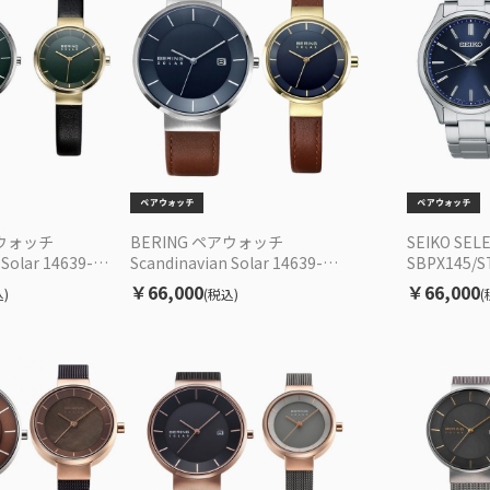
アウォッチ
BERING ペアウォッチ
SEIKO SE
 Solar 14639-
Scandinavian Solar 14639-
SBPX145/
439 ソーラー EC限定
507/14627-537 ソーラー EC限定
限定セット
￥66,000
￥66,000
)
(税込)
(
セット