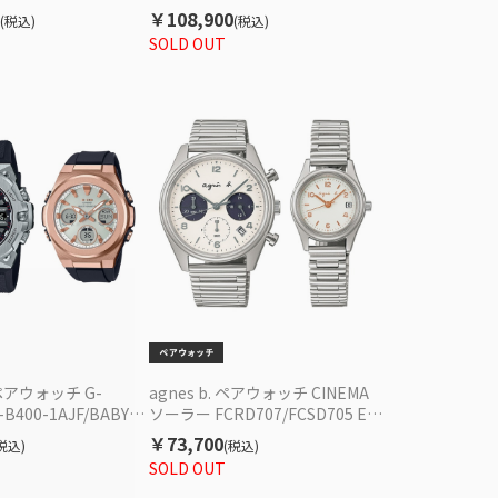
波ソーラー レディース
SARY093 機械式 メンズ
￥108,900
(税込)
(税込)
SOLD OUT
 ペアウォッチ G-
agnes b. ペアウォッチ CINEMA
-B400-1AJF/BABY-
ソーラー FCRD707/FCSD705 EC
ミズ MSG-W600G-
限定セット
￥73,700
税込)
(税込)
限定セット
SOLD OUT