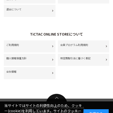
退会について
TiCTAC ONLINE STOREについて
ご利用規約
会員プログラム利用規約
個人情報保護方針
特定商取引法に基づく表記
会社情報
当サイトではサイトの利便性向上のため、クッキ
Copyright©NEUVE A CO.,LTD. All Rights Reserved.
ー(cookie)を利用しています。サイトのクッキー
本サイトの無断複写(コピー)・複製・転載を禁じます。