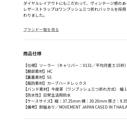
ダイヤルレイアウトにもこだわって、ヴィンテージ感のあ
レザーストラップはワンプッシュ三つ折れバックルを採用
わりました。
ブランド一覧を見る
商品仕様
【仕様】ソーラー（キャリバー：V131／平均月差±15秒
【胴部素材】HC
【裏蓋素材】SS
【風防素材】カーブハードレックス
【バンド素材】牛皮革（ワンプッシュ三つ折れ方式） 幅:1
【防水性】日常生活用防水
【ケースサイズ】縦：37.25mm 横：30.20mm 厚さ：9.3
【備考】耐磁あり／MOVEMENT JAPAN CASED IN THAIL