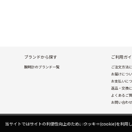
ブランドから探す
ご利用ガイ
腕時計のブランド一覧
ご注文方法
お届けにつ
お支払いに
返品・交換
よくあるご
お問い合わ
当サイトではサイトの利便性向上のため、クッキー(cookie)を利用し
株式会社ヌーヴ・エイ 東京都公安委員会許可 第303310107497号