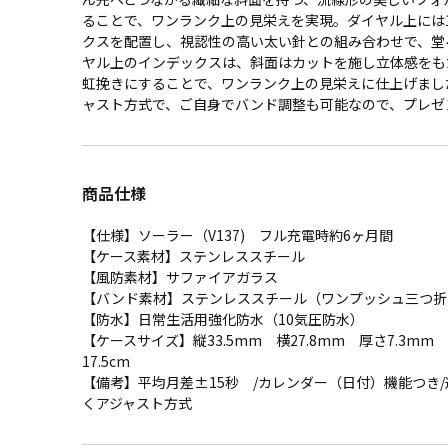
ることで、ワンランク上の見栄えを実現。ダイヤル上には
クスを配置し、視認性の高い太い針との組み合わせで、堂
ヤル上のインデックスは、斜面はカットを施し立体感をも
虹挽きにすることで、ワンランク上の見栄えに仕上げまし
ャスト方式で、ご自身でバンド調整も可能なので、プレゼ
商品仕様
【仕様】ソーラー（V137) フル充電時約6ヶ月間
【ケース素材】ステンレススチール
【風防素材】サファイアガラス
【バンド素材】ステンレススチール（ワンプッシュ三つ折
【防水】日常生活用強化防水（10気圧防水）
【ケースサイズ】縦33.5mm 横27.8mm 厚さ7.3m
17.5cm
【備考】平均月差±15秒 /カレンダー（日付）機能つき
くアジャスト方式