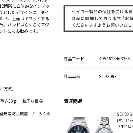
12箇所に立体的なインデッ
々としたデザインに。ダイ
たせ、上面はキラッとする
た。バンドはらくらくアジ
ントにもお勧めです。
商品コード
4954628463364
STPX093
れ方式）
m 重さ50ｇ 腕周り最長
/過充電防止機能 / らくら
SEIKO 
限定セ
（ネイビ