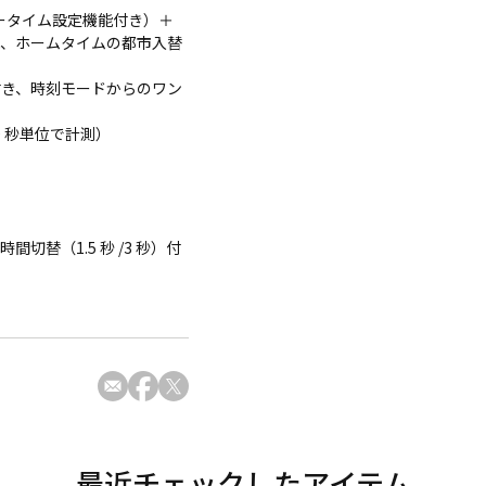
マータイム設定機能付き）＋
能、ホームタイムの都市入替
ト付き、時刻モードからのワン
0 秒単位で計測）
切替（1.5 秒 /3 秒）付