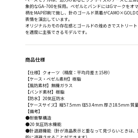
象的なGA-700を採用。ベゼルとバンドにはGマークをオ
柄をMAP印刷で施し、針のゴールド蒸着がCAMO×GOL
表情を演出しています。
オリジナルカモの存在感とゴールドの煌めきでストリート
を適度に主張できるモデルです。
商品仕様
【仕様】クォーツ（精度：平均月差±15秒）
【ケース・ベゼル素材】樹脂
【風防素材】無機ガラス
【バンド素材】樹脂
【防水】20気圧防水
【ケースサイズ】縦57.5mm 径53.4mm 厚さ18.5mm 質量
【備考】
●耐衝撃構造
●20 気圧防水機能
●針退避機能（針が液晶表示と重なって見づらいときは、
的に退避させることができます）