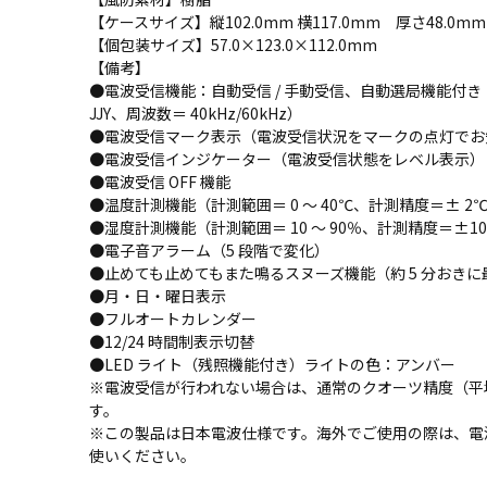
【ケースサイズ】縦102.0mm 横117.0mm 厚さ48.0mm
【個包装サイズ】57.0×123.0×112.0mm
【備考】
●電波受信機能：自動受信 / 手動受信、自動選局機能付
JJY、周波数＝ 40kHz/60kHz）
●電波受信マーク表示（電波受信状況をマークの点灯でお
●電波受信インジケーター（電波受信状態をレベル表示）
●電波受信 OFF 機能
●温度計測機能（計測範囲＝ 0 ～ 40℃、計測精度＝± 2℃
●湿度計測機能（計測範囲＝ 10 ～ 90％、計測精度＝±10％
●電子音アラーム（5 段階で変化）
●止めても止めてもまた鳴るスヌーズ機能（約 5 分おきに
●月・日・曜日表示
●フルオートカレンダー
●12/24 時間制表示切替
●LED ライト（残照機能付き）ライトの色：アンバー
※電波受信が行われない場合は、通常のクオーツ精度（平均
す。
※この製品は日本電波仕様です。海外でご使用の際は、電波受
使いください。