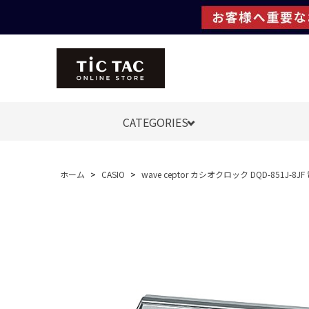
CATEGORIES
ホーム
>
CASIO
>
wave ceptor カシオクロック DQD-851J-8