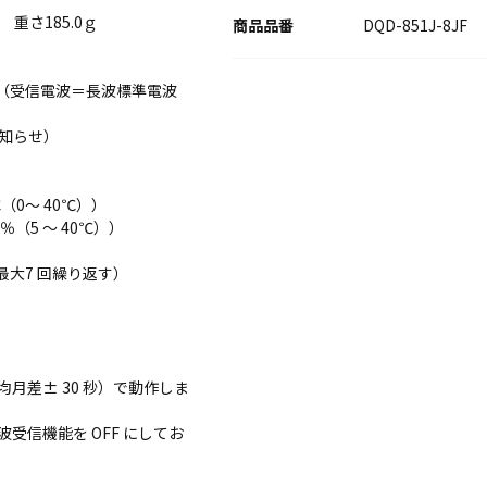
 重さ185.0ｇ
DQD-851J-8JF
き（受信電波＝長波標準電波
知らせ）
（0～ 40℃））
（5 ～ 40℃））
最大7 回繰り返す）
月差± 30 秒）で動作しま
信機能を OFF にしてお