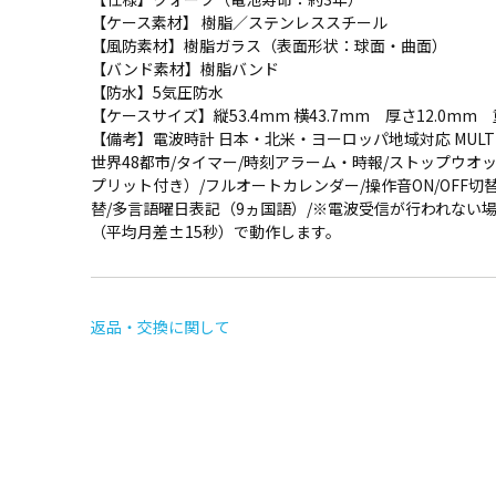
【ケース素材】 樹脂／ステンレススチール
【風防素材】樹脂ガラス（表面形状：球面・曲面）
【バンド素材】樹脂バンド
【防水】5気圧防水
【ケースサイズ】縦53.4mm 横43.7mm 厚さ12.0mm 重
【備考】電波時計 日本・北米・ヨーロッパ地域対応 MULTI
世界48都市/タイマー/時刻アラーム・時報/ストップウオッチ
プリット付き）/フルオートカレンダー/操作音ON/OFF切替
替/多言語曜日表記（9ヵ国語）/※電波受信が行われない
（平均月差±15秒）で動作します。
返品・交換に関して