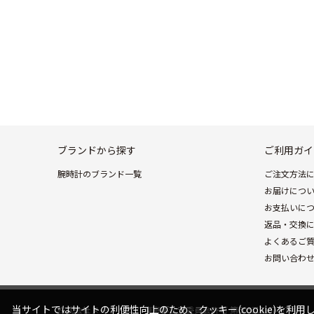
ブランドから探す
ご利用ガイ
腕時計のブランド一覧
ご注文方法
お届けにつ
お支払いに
返品・交換
よくあるご
お問い合わ
当サイトではサイトの利便性向上のため、クッキー(cookie)を利用し
株式会社ヌーヴ・エイ 東京都公安委員会許可 第303310107497号