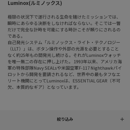
Luminox(ルミノックス)
極限の状況下で遂行される生命を賭けたミッションでは、
瞬時にあらゆる決断をしなければならない。そこでは一瞥
だけで完全な計時を可能にする時計こそが頼りにされるの
である。
自己発光システム「ルミノックス・ライト・テクノロジー
（LLT）」は、ボタン操作や外部の光源を必要とすること
なく約25年もの間発光し続ける。それがLuminoxウォッチ
を唯一無二の存在に押し上げた。 1993年以来、アメリカ海
軍の特殊部隊Navy SEALsや米国空軍F-117 Nighthawkパイ
ロットから開発を要請されるなど、世界中の最もタフなエ
リート機関にとってLuminoxは、ESSENTIAL GEAR（不可
欠、本質的なギア）となっています。