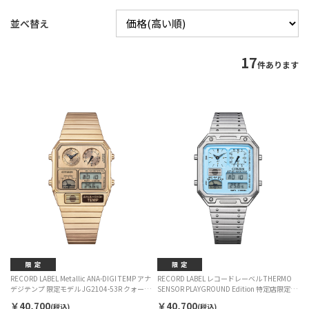
並べ替え
17
件あります
RECORD LABEL Metallic ANA-DIGI TEMP アナ
RECORD LABEL レコードレーベル THERMO
デジテンプ 限定モデル JG2104-53R クォーツ
SENSOR PLAYGROUND Edition 特定店限定モ
ユニセックス
デル JG2120-73L クォーツ メンズ
￥40,700
￥40,700
(税込)
(税込)