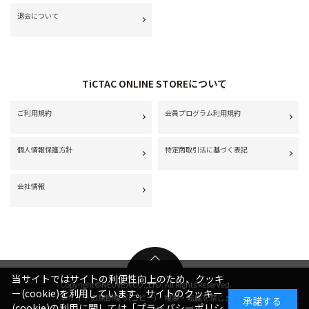
退会について
TiCTAC ONLINE STOREについて
ご利用規約
会員プログラム利用規約
個人情報保護方針
特定商取引法に基づく表記
会社情報
当サイトではサイトの利便性向上のため、クッキ
Copyright©NEUVE A CO.,LTD. All Rights Reserved.
ー(cookie)を利用しています。サイトのクッキー
本サイトの無断複写(コピー)・複製・転載を禁じます。
承諾する
(cookie)の利用に関しては
「プライバシーポリシ