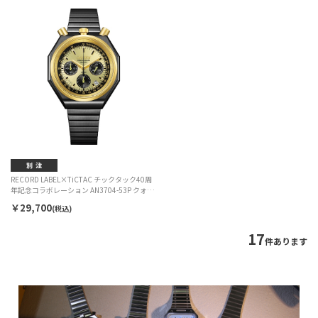
RECORD LABEL×TiCTAC チックタック40周
年記念コラボレーション AN3704-53P クォー
ツ メンズ
￥29,700
(税込)
17
件あります