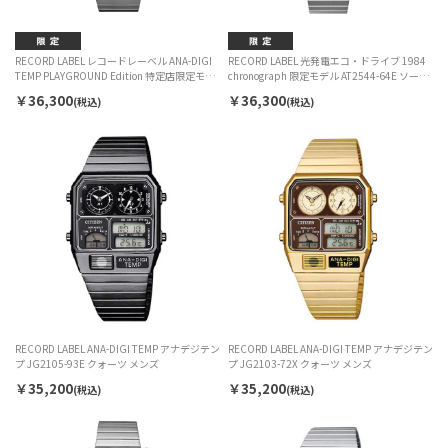
RECORD LABEL レコードレーベル ANA-DIGI
RECORD LABEL 光発電エコ・ドライブ 1984
TEMP PLAYGROUND Edition 特定店限定モデ
chronograph 限定モデル AT2544-64E ソーラ
ル JG2170-59Y クォーツ メンズ
ー メンズ
￥36,300
￥36,300
(税込)
(税込)
RECORD LABEL ANA-DIGI TEMP アナデジテン
RECORD LABEL ANA-DIGI TEMP アナデジテン
プ JG2105-93E クォーツ メンズ
プ JG2103-72X クォーツ メンズ
￥35,200
￥35,200
(税込)
(税込)