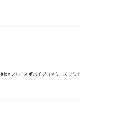
ed Edition フルース ポパイ ブロネミーズ リミテ