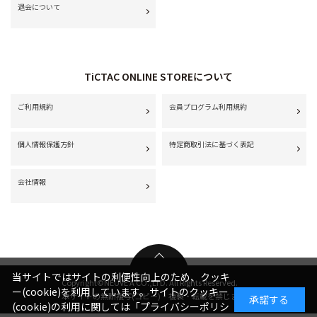
退会について
TiCTAC ONLINE STOREについて
ご利用規約
会員プログラム利用規約
個人情報保護方針
特定商取引法に基づく表記
会社情報
当サイトではサイトの利便性向上のため、クッキ
Copyright©NEUVE A CO.,LTD. All Rights Reserved.
ー(cookie)を利用しています。サイトのクッキー
本サイトの無断複写(コピー)・複製・転載を禁じます。
承諾する
(cookie)の利用に関しては
「プライバシーポリシ