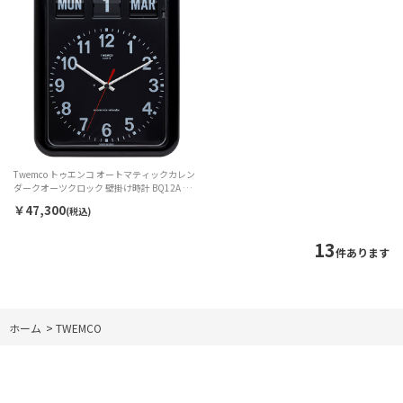
Twemco トゥエンコ オートマティックカレン
ダークオーツクロック 壁掛け時計 BQ12A ブ
ラック
￥47,300
(税込)
13
件あります
ホーム
>
TWEMCO