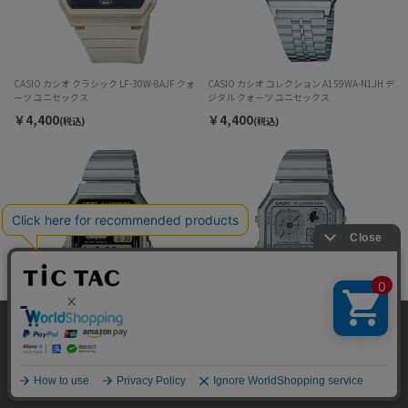
CASIO カシオ クラシック LF-30W-8AJF クォ
CASIO カシオ コレクション A159WA-N1JH デ
ーツ ユニセックス
ジタル クォーツ ユニセックス
￥4,400
￥4,400
(税込)
(税込)
当サイトではサイトの利便性向上のため、クッキ
ー(cookie)を利用しています。サイトのクッキー
CASIO CASIO CLASSIC A130WE-1AJF デジタ
CASIO CASIO Collection A130WE-7AJF デジ
承諾する
ル クォーツ ユニセックス
タル クォーツ ユニセックス
(cookie)の利用に関しては
「プライバシーポリシ
ー」
をお読みください。
￥8,800
￥8,800
(税込)
(税込)