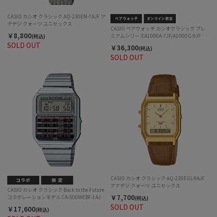
CASIO カシオ クラシック AQ-230EM-7AJF ア
ナデジ クォーツ ユニセックス
CASIO ペアウォッチ カシオクラシック プレ
￥8,800
ミアムシリーズA1000A-7JF/A1000G-9JF ク
(税込)
ォーツ EC限定セット
SOLD OUT
￥36,300
(税込)
SOLD OUT
CASIO カシオ クラシック AQ-230EGL-9AJF
アナデジ クォーツ ユニセックス
CASIO カシオ クラシック Back to the Future
￥7,700
コラボレーションモデル CA-500WEBF-1AJR
(税込)
電卓機能搭載 デジタル クォーツ ユニセック
SOLD OUT
￥17,600
(税込)
ス