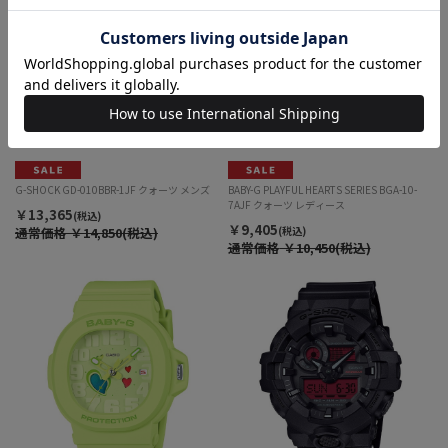
G-SHOCK GD-010BBR-1JF クォーツ メンズ
BABY-G PLAYFUL HEARTS SERIES BGA-10-
7AJF クォーツ レディース
￥13,365
(税込)
￥9,405
通常価格
￥14,850(税込)
(税込)
通常価格
￥10,450(税込)