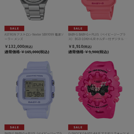
ASTRON アストロン Nexter SBXY099 電波ソ
BABY-G BABY-G＋PLUS（ベイビージープラ
ーラー メンズ
ス） BGD-10KH-4JR ホルダー付 デジタル ク
ォーツ レディース
￥132,000
￥8,910
(税込)
(税込)
通常価格
￥165,000(税込)
通常価格
￥9,900(税込)
BABY-G BABY-G＋PLUS（ベイビージープラ
G-SHOCK GA-V01-4AJF アナデジ クォーツ メ