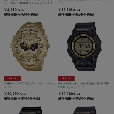
ス） BGD-10KH-2BJR ホルダー付 デジタル ク
ンズ
ォーツ レディース
￥8,910
￥19,305
(税込)
(税込)
通常価格
￥9,900(税込)
通常価格
￥21,450(税込)
G-SHOCK GA-V01A-9AJF アナデジ クォーツ
G-SHOCK Black and Gold Series GD-010GB-
メンズ
1A9JF クォーツ メンズ
￥20,790
￥12,760
(税込)
(税込)
通常価格
￥23,100(税込)
通常価格
￥15,950(税込)