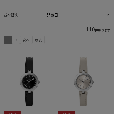
並べ替え
110
件あります
1
2