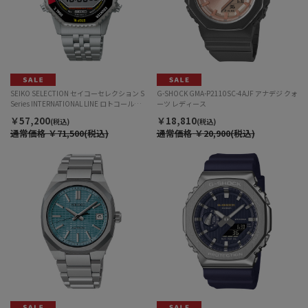
SEIKO SELECTION セイコーセレクション S
G-SHOCK GMA-P2110SC-4AJF アナデジ クォ
Series INTERNATIONAL LINE ロトコール
ーツ レディース
SBJG019 デジタル クォーツ メンズ
￥57,200
￥18,810
(税込)
(税込)
通常価格
￥71,500(税込)
通常価格
￥20,900(税込)