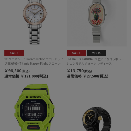
xC クロスシー hikari collection エコ・ドライ
BREDA 1741AININA-SV 藍にいなコラボレー
ブ電波時計 Titania Happy Flight フローレッ
ションモデル クォーツ レディース
トダイヤモデル ES9445-73W レディス
￥96,800
￥13,750
(税込)
(税込)
通常価格
￥121,000(税込)
通常価格
￥27,500(税込)