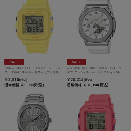
BABY-G BABY-G＋PLUS（ベイビージープラ
G-SHOCK PRECIOUS HEART SELECTION
ス） BGD-10KH-9JR ホルダー付 デジタル ク
2025 プレシャスハートセレクション GM-
ォーツ レディース
2110SH-7AJF アナデジ クォーツ メンズ
￥8,910
￥28,215
(税込)
(税込)
通常価格
￥9,900(税込)
通常価格
￥31,350(税込)