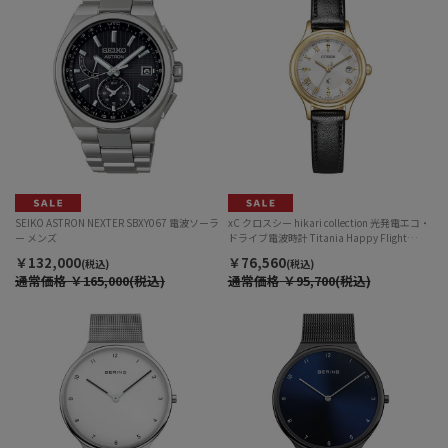
SEIKO ASTRON NEXTER SBXY067 電波ソーラ
xC クロスシー hikari collection 光発電エコ・
ー メンズ
ドライブ電波時計 Titania Happy Flight
ES9492-14A レディス
￥132,000
￥76,560
(税込)
(税込)
通常価格
￥165,000(税込)
通常価格
￥95,700(税込)