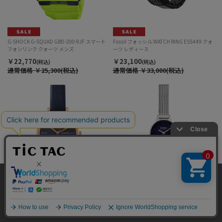
G-SHOCK G-SQUAD GBD-200-9JF スマート
Fossil フォッシル WATCH RING ES5449 クォ
フォンリンク クォーツ メンズ
ーツ レディース
￥22,770
￥23,100
(税込)
(税込)
通常価格
￥25,300(税込)
通常価格
￥33,000(税込)
当サイトではサイトの利便性向上のため、クッキ
ー(cookie)を利用しています。サイトのクッキー
承諾する
(cookie)の利用に関しては
「プライバシーポリシ
innovator ENKEL IN-0008-TIC1 TiCTAC限定
Skagen ANITA MICRO SKW3172 クォーツ レ
ー」
をお読みください。
カラー クォーツ レディース
ディース