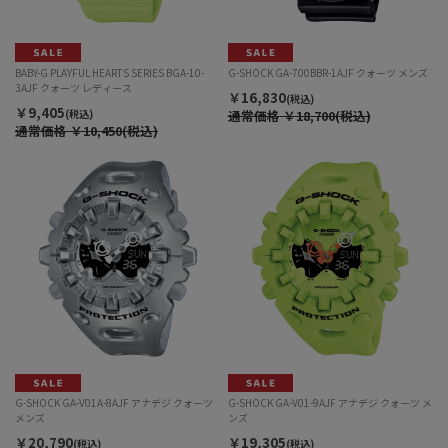
BABY-G PLAYFUL HEARTS SERIES BGA-10-
G-SHOCK GA-700BBR-1AJF クォーツ メンズ
3AJF クォーツ レディース
￥16,830
(税込)
￥9,405
(税込)
通常価格
￥18,700(税込)
通常価格
￥10,450(税込)
G-SHOCK GA-V01A-8AJF アナデジ クォーツ
G-SHOCK GA-V01-9AJF アナデジ クォーツ メ
メンズ
ンズ
￥20,790
￥19,305
(税込)
(税込)