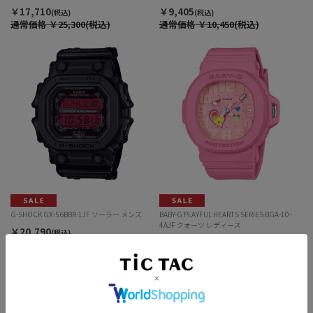
クス
￥17,710
￥9,405
(税込)
(税込)
通常価格
￥25,300(税込)
通常価格
￥10,450(税込)
G-SHOCK GX-56BBR-1JF ソーラー メンズ
BABY-G PLAYFUL HEARTS SERIES BGA-10-
4AJF クォーツ レディース
￥20,790
(税込)
￥9,405
通常価格
￥23,100(税込)
(税込)
通常価格
￥10,450(税込)