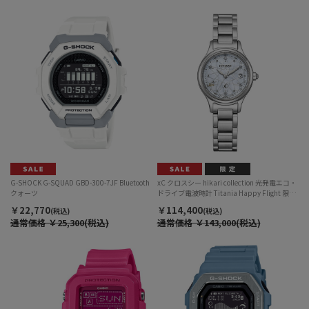
G-SHOCK G-SQUAD GBD-300-7JF Bluetooth
xC クロスシー hikari collection 光発電エコ・
クォーツ
ドライブ電波時計 Titania Happy Flight 限定
モデル ES9490-87D
￥22,770
￥114,400
(税込)
(税込)
通常価格
￥25,300(税込)
通常価格
￥143,000(税込)