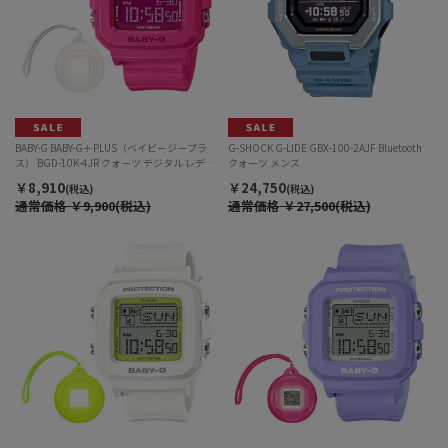
BABY-G BABY-G＋PLUS（ベイビージープラ
G-SHOCK G-LIDE GBX-100-2AJF Bluetooth
ス） BGD-10K-4JR クォーツ デジタル レディ
クォーツ メンズ
ース
￥8,910
￥24,750
(税込)
(税込)
通常価格
￥9,900(税込)
通常価格
￥27,500(税込)