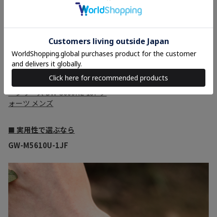
G-SHOCK 初代G-SHOCKカラ
ーシリーズ DW-5600RL-1JF ク
ォーツ メンズ
実用性で選ぶなら
■
GW-M5610U-1JF