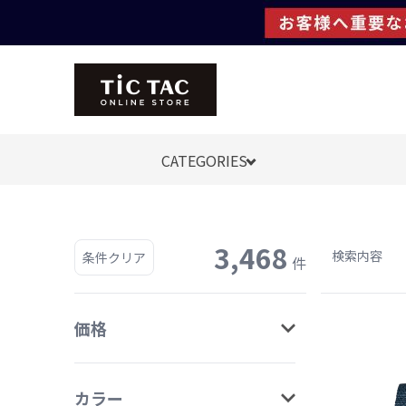
CATEGORIES
3,468
検索内容
条件クリア
件
価格
カラー