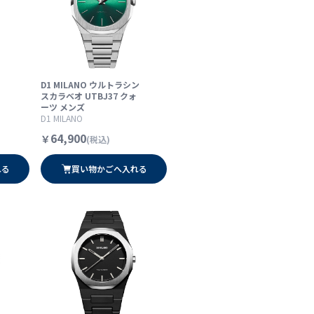
ィ
D1 MILANO ウルトラシン
スカラベオ UTBJ37 クォ
ーツ メンズ
D1 MILANO
64,900
￥
(税込)
れる
買い物かごへ入れる