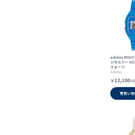
adidas DIGI
ジタルツー AOS
クォーツ
adidas
12,100
￥
(税
買い物