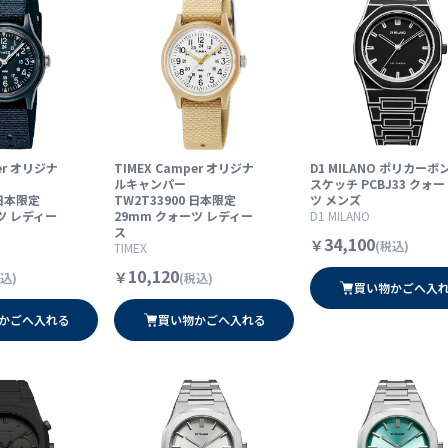
per オリジナ
TIMEX Camper オリジナ
D1 MILANO ポリカーボ
ルキャンパー
スケッチ PCBJ33 クォー
 日本限定
TW2T33900 日本限定
ツ メンズ
ツ レディー
29mm クォーツ レディー
D1 MILANO
ス
34,100
￥
(税込)
TIMEX
10,120
￥
込)
(税込)
買い物かごへ入
かごへ入れる
買い物かごへ入れる