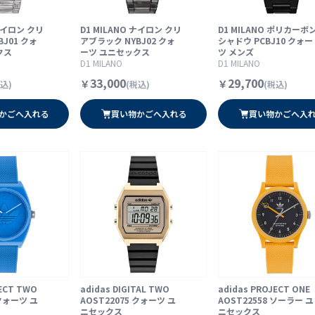
 ナイロン クリ
D1 MILANO ナイロン クリ
D1 MILANO ポリカーボ
J01 クォ
アブラック NYBJ02 クォ
シャドウ PCBJ10 クォー
クス
ーツ ユニセックス
ツ メンズ
D1 MILANO
D1 MILANO
33,000
29,700
￥
￥
込)
(税込)
(税込)
かごへ入れる
買い物かごへ入れる
買い物かごへ入
JECT TWO
adidas DIGITAL TWO
adidas PROJECT ONE
 クォーツ ユ
AOST22075 クォーツ ユ
AOST22558 ソーラー ユ
ニセックス
ニセックス