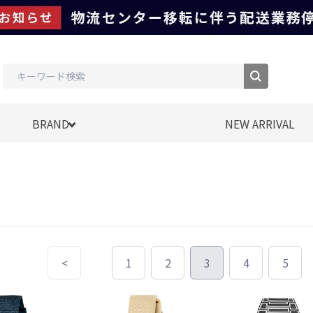
BRAND
NEW ARRIVAL
<
1
2
3
4
5