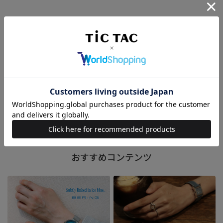
商品コード
7613077607534
98B467
ホーム
>
BULOVA
>
BULOVA ブローバ Marine Star マリンスター 98B467 自動
おすすめコンテンツ