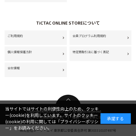
TiCTAC ONLINE STOREについて
ご利用規約
会員プログラム利用規約
個人情報保護方針
特定商取引法に基づく表記
会社情報
当サイトではサイトの利便性向上のため、クッキ
Copyright©NEUVE A CO.,LTD. All Rights Reserved.
ー(cookie)を利用しています。サイトのクッキー
本サイトの無断複写(コピー)・複製・転載を禁じます。
承諾する
(cookie)の利用に関しては
「プライバシーポリシ
ー」
をお読みください。
株式会社ヌーヴ・エイ 東京都公安委員会許可 第303310107497号