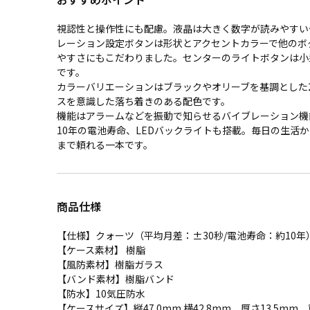
視認性と操作性にも配慮。液晶は大きく数字が読みやすい
レーション設定ボタンは形状とアクセントカラーで他のボ
やすさにもこだわりました。センターのライトボタンは小
です。
カラーバリエーションはブラックやオリーブを基調とした
スを意識した落ち着きのある配色です。
機能はアラームなどを振動で知らせるバイブレーション機
10年の電池寿命、LEDバックライトも搭載。毎日の生活
まで頼れる一本です。
商品仕様
【仕様】クォーツ（平均月差：±30秒/電池寿命：約10年
【ケース素材】 樹脂
【風防素材】樹脂ガラス
【バンド素材】樹脂バンド
【防水】10気圧防水
【ケースサイズ】縦47.0mm 横42.8mm 厚さ13.5mm 重