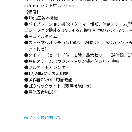
215mm バンド幅 25.4mm
【備考】
●10気圧防水機能
●バイブレーション機能（タイマー報知、時刻アラーム/
ブレーション機能をONにすると操作音は鳴らなくなりま
●デュアルタイム
●ストップウオッチ（1/100秒、24時間計、5秒カウン
リット付き）
●タイマー（セット単位：１秒、最大セット：24時間、1/
●時刻アラーム（カウントダウン機能付き）・時報
●フルオートカレンダー
●12/24時間制表示切替
●操作音ON/OFF切替機能
●LEDバックライト（残照機能付き）
●電池寿命約10年
返品・交換に関して