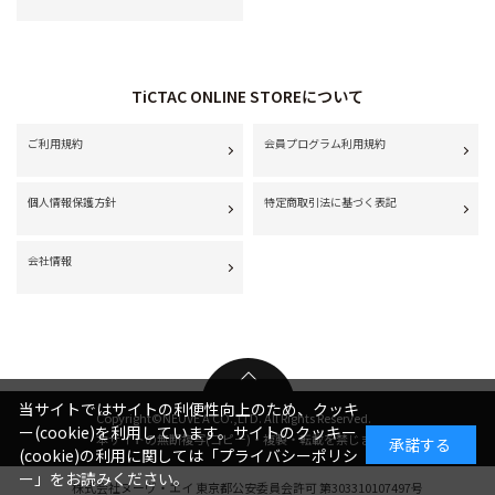
TiCTAC ONLINE STOREについて
ご利用規約
会員プログラム利用規約
個人情報保護方針
特定商取引法に基づく表記
会社情報
当サイトではサイトの利便性向上のため、クッキ
Copyright©NEUVE A CO.,LTD. All Rights Reserved.
ー(cookie)を利用しています。サイトのクッキー
本サイトの無断複写(コピー)・複製・転載を禁じます。
承諾する
(cookie)の利用に関しては
「プライバシーポリシ
ー」
をお読みください。
株式会社ヌーヴ・エイ 東京都公安委員会許可 第303310107497号