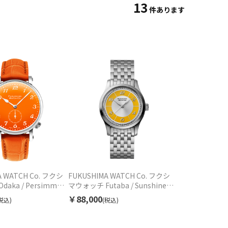
13
件あります
A WATCH Co. フクシ
FUKUSHIMA WATCH Co. フクシ
aka / Persimmon
マウォッチ Futaba / Sunshine
オダカ オレンジ
Yellow フタバ イエロー
￥88,000
税込)
(税込)
.07 自動巻 ユニセックス
F002.01.05 自動巻 ユニセックス