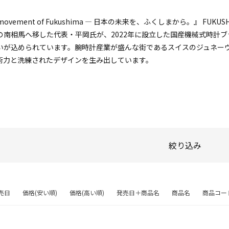
e movement of Fukushima ― 日本の未来を、ふくしまから。』 FUK
の南相馬へ移した代表・平岡氏が、2022年に設立した国産機械式時計ブ
いが込められています。腕時計産業が盛んな街であるスイスのジュネー
術力と洗練されたデザインを生み出しています。
絞り込み
売日
価格(安い順)
価格(高い順)
発売日＋商品名
商品名
商品コー