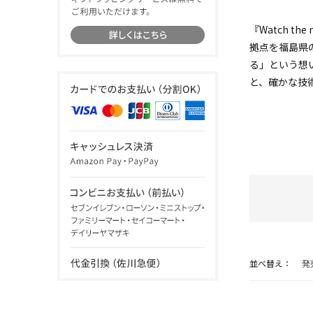
『Watch th
拠点を福島県
る」という想
と、確かな技
並べ替え：
発