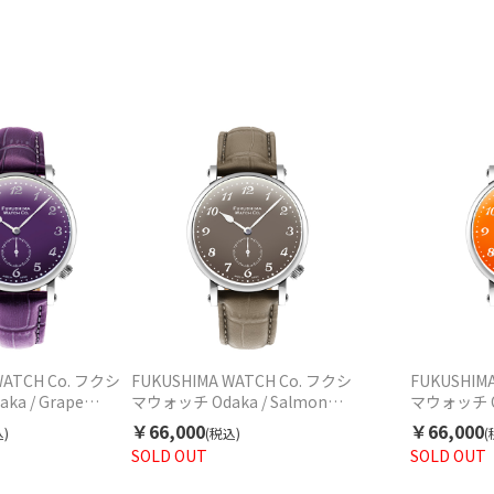
WATCH Co. フクシ
FUKUSHIMA WATCH Co. フクシ
FUKUSHIM
a / Grape
マウォッチ Odaka / Salmon
マウォッチ Od
カ パープル
grey オダカ グレー F001.01.08 自
orange 
￥66,000
￥66,000
)
(税込)
(
6 自動巻 ユニセックス
動巻 ユニセックス
F001.01
SOLD OUT
SOLD OUT