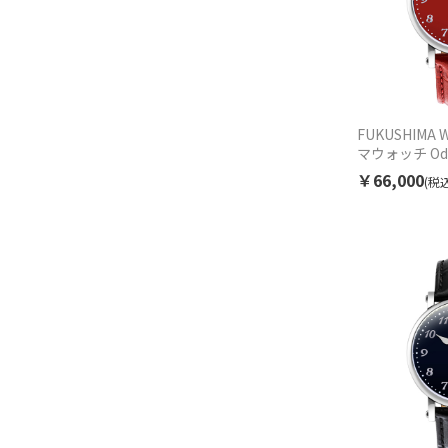
FUKUSHIMA 
マウォッチ Odaka
red オダカ レッ
￥66,000
(税込
動巻 ユニセッ