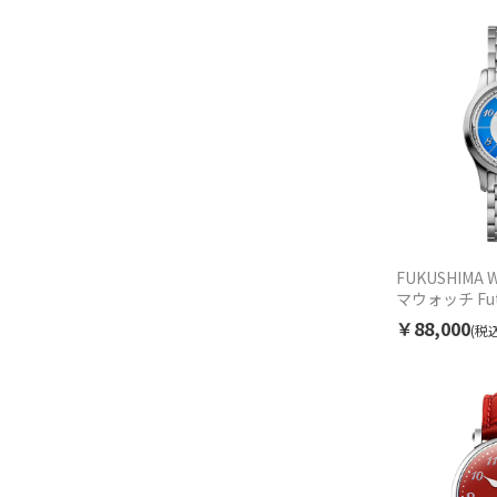
FUKUSHIMA 
マウォッチ Futab
フタバ ブルー F
￥88,000
(税込
ユニセックス