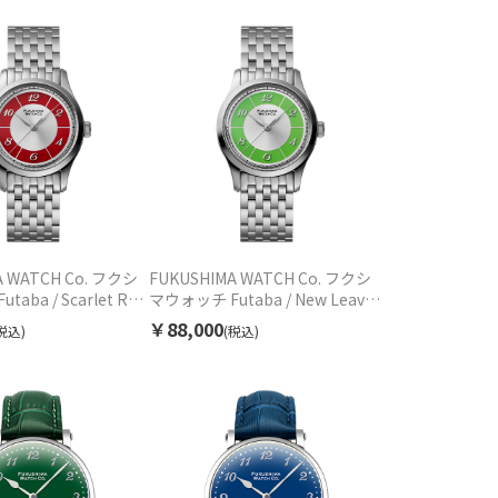
A WATCH Co. フクシ
FUKUSHIMA WATCH Co. フクシ
aba / Scarlet Red
マウォッチ Futaba / New Leaves
F002.01.02 自動巻
Green フタバ グリーン
￥88,000
税込)
(税込)
ス
F002.01.01 自動巻 ユニセックス