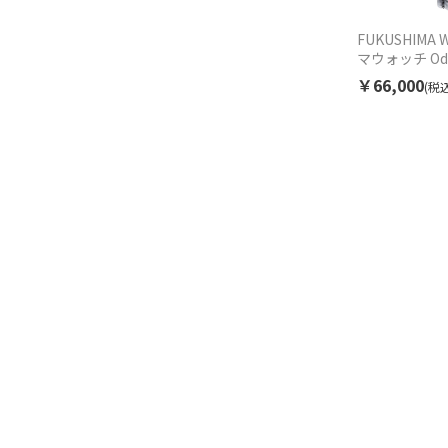
FUKUSHIMA 
マウォッチ Odak
black オダカ
￥66,000
(税込
F001.01.0