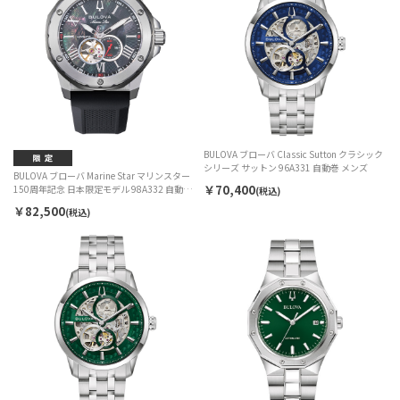
BULOVA ブローバ Classic Sutton クラシック
シリーズ サットン 96A331 自動巻 メンズ
BULOVA ブローバ Marine Star マリンスター
￥70,400
150周年記念 日本限定モデル 98A332 自動巻
(税込)
メンズ
￥82,500
(税込)