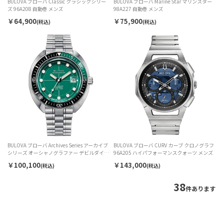
BULOVA ブローバ Classic クラシックシリー
BULOVA ブローバ Marine Star マリンスター
ズ 96A208 自動巻 メンズ
98A227 自動巻 メンズ
￥64,900
￥75,900
(税込)
(税込)
BULOVA ブローバ Archives Series アーカイブ
BULOVA ブローバ CURV カーブ クロノグラフ
シリーズ オーシャノグラファー デビルダイバ
96A205 ハイパフォーマンスクォーツ メンズ
ー 96B322 自動巻 メンズ
￥100,100
￥143,000
(税込)
(税込)
38
件あります