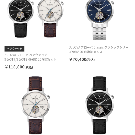
BULOVA ブローバ Classic クラシックシリー
ズ 96A320 自動巻 メンズ
BULOVA ブローバ ペアウォッチ
￥70,400
96A317/96A318 機械式 EC限定セット
(税込)
￥118,800
(税込)