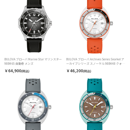
BULOVA ブローバ Marine Star マリンスター
BULOVA ブローバ Archives Series Snorkel ア
98B465 自動巻 メンズ
ーカイブシリーズ スノーケル 98B448 クォー
ツ メンズ
￥64,900
￥46,200
(税込)
(税込)